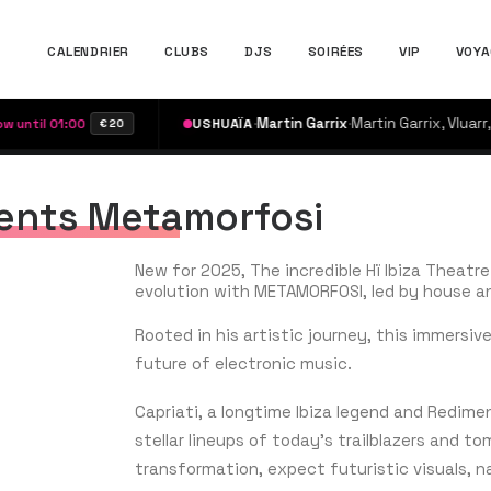
CALENDRIER
CLUBS
DJS
SOIRÉES
VIP
VOYA
·
Martin Garrix
·
Martin Garrix, Vluarr, Yo
il 01:00
USHUAÏA
€20
sents Metamorfosi
New for 2025, The incredible Hï Ibiza Theatr
evolution with METAMORFOSI, led by house a
Rooted in his artistic journey, this immersi
future of electronic music.
Capriati, a longtime Ibiza legend and Redimen
stellar lineups of today’s trailblazers and tom
transformation, expect futuristic visuals, n