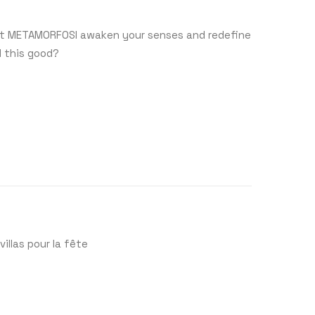
 let METAMORFOSI awaken your senses and redefine
d this good?
illas pour la fête