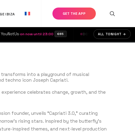
GET THE APP
GE IBIZA
uNotUs
·
·
Solid Grooves
·
CAP, Mariiin,
on now until 23:00
DC10
ALL TONIGHT →
€65
e transforms into a playground of musical
nd techno icon Joseph Capriati.
ve experience celebrates change, growth, and the
sion founder, unveils “Capriati 3.0,” curating
orrow’s rising stars. Inspired by the butterfly’s
ature-inspired themes, and next-level production