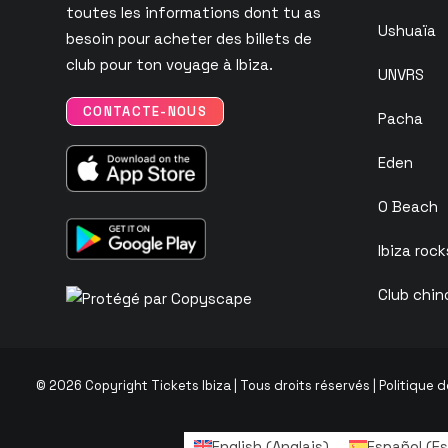
toutes les informations dont tu as
Ushuaïa
besoin pour acheter des billets de
club pour ton voyage à Ibiza.
UNVRS
CONTACTE-NOUS
Pacha
Eden
O Beach
Ibiza rock
Club chin
© 2026 Copyright Tickets Ibiza | Tous droits réservés |
Politique d
English
(
Anglais
)
Español
(
Es