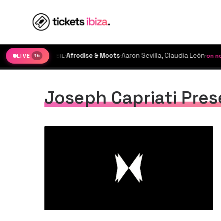
·
Afrodise & Moots
·
Aaron Sevilla, Claudia León
·
PLAYA SOLEIL
on now unt
LIVE
15
Joseph Capriati Pre