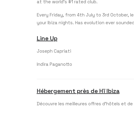
at the world’s #1 rated club.
Every Friday, from 4th July to 3rd October,
your Ibiza nights. Has evolution ever sounde
Line Up
Joseph Capriati
Indira Paganotto
Hébergement près de Hï Ibiza
Découvre les meilleures offres d'hôtels et de v