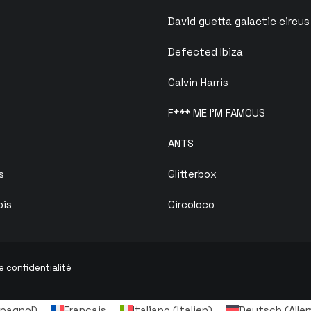
David guetta galactic circus
Defected Ibiza
Calvin Harris
F*** ME I’M FAMOUS
ANTS
s
Glitterbox
ois
Circoloco
e confidentialité
pagnol
)
Français
Italiano
(
Italien
)
Deutsch
(
Alle