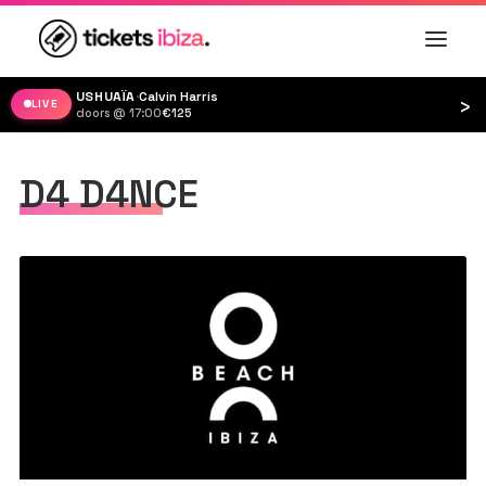
USHUAÏA
·
Calvin Harris
›
LIVE
doors @ 17:00
·
€125
D4 D4NCE