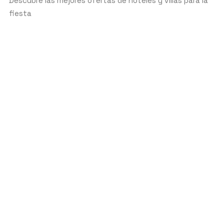
Descubre las mejores ofertas de hoteles y villas para la
fiesta