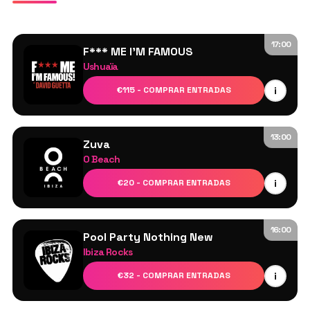
17:00
F*** ME I'M FAMOUS
Ushuaïa
David Guetta
i
€115 - COMPRAR ENTRADAS
The Chainsmokers
Paul Reynolds
13:00
Zuva
O Beach
Cabezas de cartel: Por anunciar
i
€20 - COMPRAR ENTRADAS
Jamie Love
Sam Dungate
16:00
Pool Party Nothing New
Ibiza Rocks
DJs Residentes de Ibiza Rocks
i
€32 - COMPRAR ENTRADAS