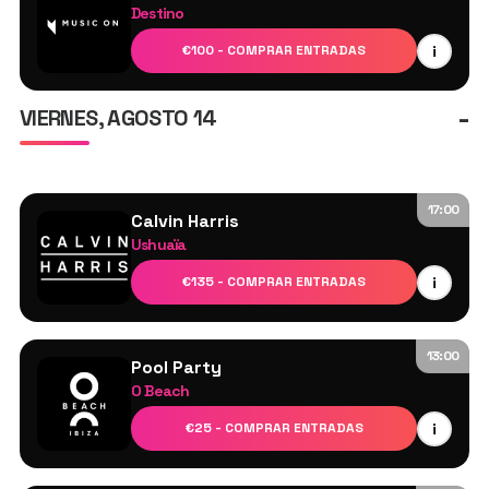
DJ Cameo
Destino
Lucy Jane
Adriatique
i
€100 - COMPRAR ENTRADAS
Marco Carola
Rendher
-
VIERNES, AGOSTO 14
Toman
17:00
Calvin Harris
Ushuaïa
Calvin Harris
i
€135 - COMPRAR ENTRADAS
MK
Tyson O’Brien
13:00
Pool Party
O Beach
DJ Cameo
i
€25 - COMPRAR ENTRADAS
Jamie Love
Lucy Jane