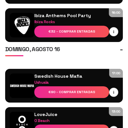
Lucy Jane
Juliet Thurbz
16:00
Ibiza Anthems Pool Party
Ibiza Rocks
Switch Disco
i
€32 - COMPRAR ENTRADAS
Más por confirmar
-
DOMINGO, AGOSTO 16
17:00
Swedish House Mafia
Ushuaïa
Swedish House Mafia
i
€90 - COMPRAR ENTRADAS
Axwell
Sebastian Ingrosso
Steve Angello
13:00
LoveJuice
Más por anunciar
O Beach
Sammy Porter