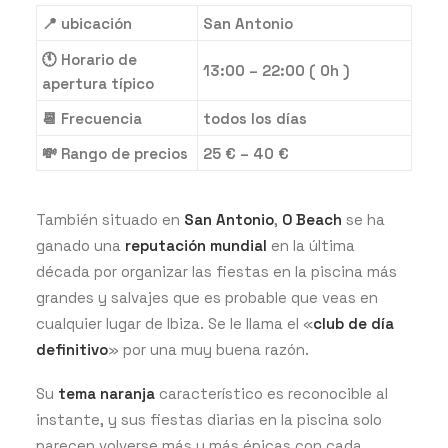
📍 ubicación
San Antonio
🕚 Horario de
13:00 – 22:00 ( 0h )
apertura típico
📆 Frecuencia
todos los días
💸 Rango de precios
25 € – 40 €
También situado en
San Antonio
,
O Beach
se ha
ganado una
reputación mundial
en la última
década por organizar las fiestas en la piscina más
grandes y salvajes que es probable que veas en
cualquier lugar de Ibiza. Se le llama el «
club de día
definitivo
» por una muy buena razón.
Su
tema naranja
característico es reconocible al
instante, y sus fiestas diarias en la piscina solo
parecen volverse más y más épicas con cada