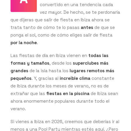
convertido en una tendencia cada
vez mayor. De hecho, se te perdonaría
que dijeras que salir de fiesta en Ibiza ahora se
GET THE APP
trata tanto de cómo te lo pasas
antes
de que se
ponga el sol, como de cómo eliges salir de fiesta
por la noche
.
BUSCAR
Las fiestas de día en Ibiza vienen en
todas las
formas y tamaños
, desde los
superclubes
más
grandes
de la isla hasta los
lugares remotos más
pequeños
. Y, gracias al
increíble clima
constante
de Ibiza durante los meses de verano, no es de
extrañar que las
fiestas en la piscina
de Ibiza sean
ahora enormemente populares durante todo el
verano.
Si vienes a Ibiza en 2026, creemos que deberías ir al
menos a una Pool Party mientras estés aquí. ¿Pero