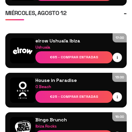
-
MIÉRCOLES, AGOSTO 12
17:00
elrow Ushuaïa Ibiza
Ushuaïa
Bastian Bux
i
€65 - COMPRAR ENTRADAS
Ilario Alicante
Melanie Ribbe
Paco Osuna
13:00
House in Paradise
O Beach
Ardent
i
€25 - COMPRAR ENTRADAS
Dayl
Damon Hess
Jamie Love
16:00
Bingo Brunch
Morgan Kasiera
Ibiza Rocks