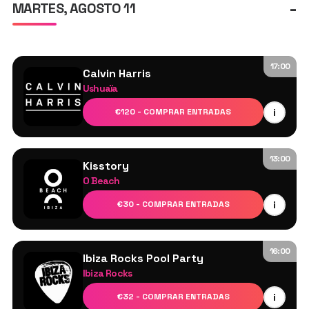
-
MARTES, AGOSTO 11
17:00
Calvin Harris
Ushuaïa
Calvin Harris
i
€120 - COMPRAR ENTRADAS
Diplo
Tyson O’Brien
13:00
Kisstory
O Beach
Justin Wilkes
i
€30 - COMPRAR ENTRADAS
DJ Cameo
Lucy Jane
Sam Dungate
16:00
Ibiza Rocks Pool Party
Albert Bace a la batería en directo
Ibiza Rocks
DJs de Ibiza Rocks
i
€32 - COMPRAR ENTRADAS