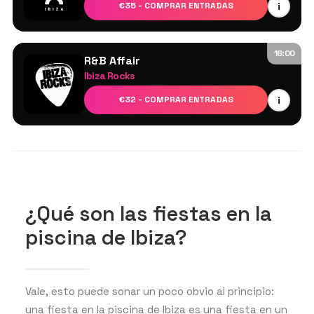
i
€35 - COMPRAR ENTRADAS
George Mensah
Becca B
Act On
16:00
R&B Affair
Ibiza Rocks
DJs residentes
i
€32 - COMPRAR ENTRADAS
¿Qué son las fiestas en la
piscina de Ibiza?
Vale, esto puede sonar un poco obvio al principio:
una fiesta en la piscina de Ibiza es una fiesta en un