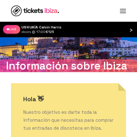
USHUAÏA
·
Calvin Harris
›
LIVE
doors @ 17:00
·
€125
Información sobre Ibiza
Hola 👋
Nuestro objetivo es darte toda la
información que necesitas para comprar
tus entradas de discoteca en Ibiza.