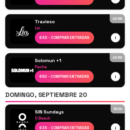
Héctor Oaks
Luciano
Biia
Francesco del Garda
Unkle Fon
Saoirse
22:59
Travieso
Marco Faraone
Lío
Nina Kraviz
Cartel por confirmar
€40 - COMPRAR ENTRADAS
i
ANNĒ
Ignez
22:59
Solomun +1
Pacha
Solomun
€60 - COMPRAR ENTRADAS
i
Desiree
DOMINGO, SEPTIEMBRE 20
13:00
SIN Sundays
O Beach
Billie Clements & Chris Wright
€35 - COMPRAR ENTRADAS
i