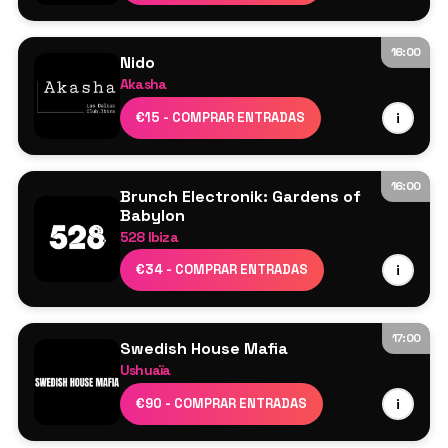
Sam Dungate
16:00
Nido
Akasha
Cartel por confirmar
€15 - COMPRAR ENTRADAS
i
16:00
Brunch Electronik: Gardens of
Babylon
528 Ibiza
Garden Stage
€34 - COMPRAR ENTRADAS
i
WhoMadeWho (hybrid DJ set)
Mind Against
Jane Ryse
17:00
Swedish House Mafia
Forest Stage
Ushuaïa
Alquem
Swedish House Mafia
€90 - COMPRAR ENTRADAS
i
Old City
Axwell
Tanika
Sebastian Ingrosso