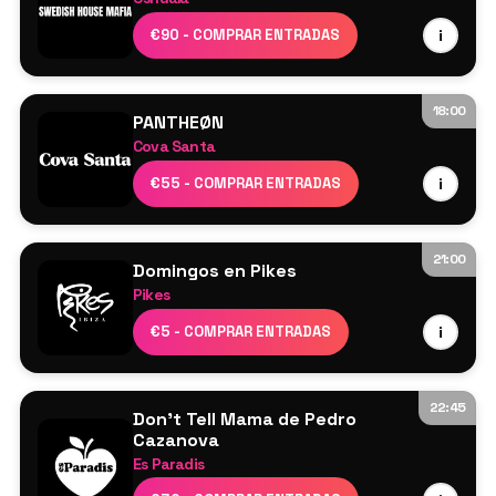
Swedish House Mafia
€90 - COMPRAR ENTRADAS
i
Axwell
Sebastian Ingrosso
Steve Angello
18:00
PANTHEØN
Más por anunciar
Cova Santa
Cartel por confirmar
€55 - COMPRAR ENTRADAS
i
21:00
Domingos en Pikes
Pikes
Cartel por confirmar
€5 - COMPRAR ENTRADAS
i
22:45
Don't Tell Mama de Pedro
Cazanova
Es Paradis
Cartel por confirmar