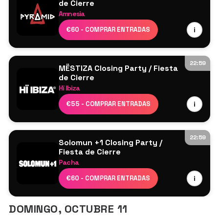
de Cierre
Amnesia
Ricardo Villalobos
€60 - COMPRAR ENTRADAS
i
Raresh
Franco Cinelli
Seth Troxler
22:59
MËSTIZA Closing Party / Fiesta
Shanti Celeste
de Cierre
Hï Ibiza
Mar-T
MESTIZA
Nina Kraviz
€55 - COMPRAR ENTRADAS
i
Floyd Lavine
Adrian Mills
Dan Tanev
Luca Donzelli
CLUB ROOM – ARTCORE
22:59
Solomun +1 Closing Party /
Indira Paganotto
Fiesta de Cierre
Pacha
Pan-Pot
Solomun
Anetha
€60 - COMPRAR ENTRADAS
i
Interactive Noise
DOMINGO, OCTUBRE 11