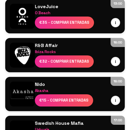
13:00
LoveJuice
O Beach
Sammy Porter
€35 - COMPRAR ENTRADAS
i
George Mensah
Becca B
Act On
16:00
R&B Affair
Ibiza Rocks
DJs residentes
€32 - COMPRAR ENTRADAS
i
16:00
Nido
Akasha
Cartel por confirmar
€15 - COMPRAR ENTRADAS
i
17:00
Swedish House Mafia
Ushuaïa