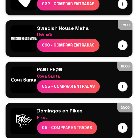
DJs residentes
€32 - COMPRAR ENTRADAS
i
17:00
Swedish House Mafia
Ushuaïa
Swedish House Mafia
€90 - COMPRAR ENTRADAS
i
Axwell
Sebastian Ingrosso
Steve Angello
18:00
PANTHEØN
Más por anunciar
Cova Santa
Cartel por confirmar
€55 - COMPRAR ENTRADAS
i
21:00
Domingos en Pikes
Pikes
Cartel por confirmar
€5 - COMPRAR ENTRADAS
i