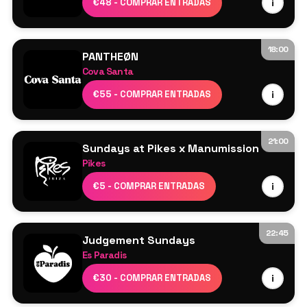
€48 - COMPRAR ENTRADAS
i
Más por anunciar
18:00
PANTHEØN
Cova Santa
Cartel por confirmar
€55 - COMPRAR ENTRADAS
i
21:00
Sundays at Pikes x Manumission
Pikes
Cartel por confirmar
€5 - COMPRAR ENTRADAS
i
22:45
Judgement Sundays
Es Paradis
Judge Jules
€30 - COMPRAR ENTRADAS
i
Scott Bond