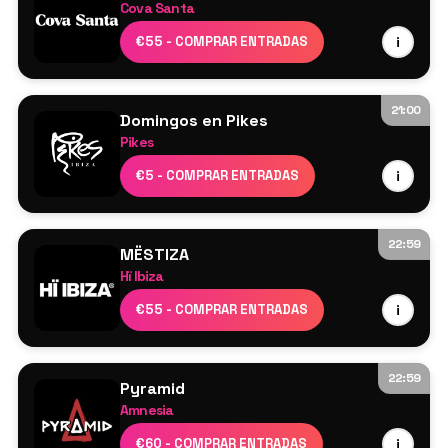
Más por anunciar
Cova Santa
Cartel por confirmar
€55 - COMPRAR ENTRADAS
i
21:00
Domingos en Pikes
Pikes
Cartel por confirmar
€5 - COMPRAR ENTRADAS
i
22:59
MËSTIZA
Hï Ibiza
MESTIZA
€55 - COMPRAR ENTRADAS
i
Joezi
Faul & Wad
Drush
22:59
Pyramid
SALA CLUB – ARTCORE
Amnesia
Indira Paganotto
Ricardo Villalobos
€60 - COMPRAR ENTRADAS
i