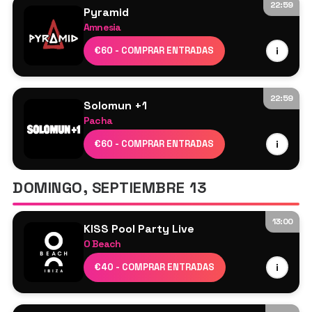
Simone Zino
22:59
Pyramid
Amnesia
Joseph Capriati
€60 - COMPRAR ENTRADAS
i
Marco Faraone
Sidney Charles
Mar-T
22:59
Solomun +1
Yanamaste
Pacha
Chlär
Solomun
€60 - COMPRAR ENTRADAS
i
Alarico
Luca Donzelli
DOMINGO, SEPTIEMBRE 13
13:00
KISS Pool Party Live
O Beach
Cabezas de cartel: TBA
€40 - COMPRAR ENTRADAS
i
DJ Cameo
Sam Dungate