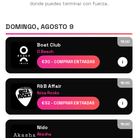
donde puedes terminar con fuerza.
GET THE APP
DOMINGO, AGOSTO 9
13:00
Boat Club
BUSCAR
O Beach
Cabezas de cartel por confirmar
€30 - COMPRAR ENTRADAS
i
Jamie Love
Sam Dungate
16:00
R&B Affair
Ibiza Rocks
DJs residentes
€32 - COMPRAR ENTRADAS
i
16:00
Nido
Akasha