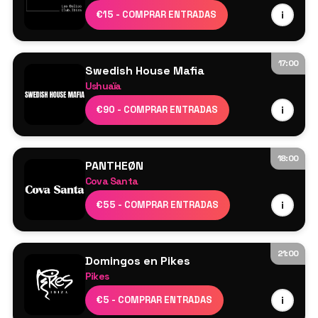
Cartel por confirmar
€15 - COMPRAR ENTRADAS
i
17:00
Swedish House Mafia
Ushuaïa
Swedish House Mafia
€90 - COMPRAR ENTRADAS
i
Axwell
Sebastian Ingrosso
Steve Angello
18:00
PANTHEØN
Más por anunciar
Cova Santa
Cartel por confirmar
€55 - COMPRAR ENTRADAS
i
21:00
Domingos en Pikes
Pikes
Cartel por confirmar
€5 - COMPRAR ENTRADAS
i