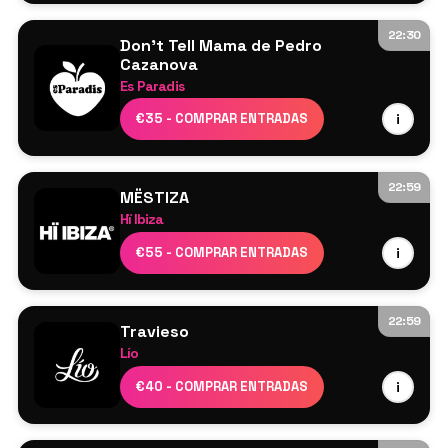
22:30
Don't Tell Mama de Pedro
Cazanova
Es Paradis
Cartel por confirmar
€35 - COMPRAR ENTRADAS
i
22:59
MËSTIZA
Hï Ibiza
MESTIZA
€55 - COMPRAR ENTRADAS
i
Patrick Mason (Set de house)
Eran
Diass B2B Dimo (BG)
22:59
Travieso
CLUB ROOM – ARTCORE
Lío
Indira Paganotto
Cartel por confirmar
€40 - COMPRAR ENTRADAS
i
Estella Boersma
Boston 168