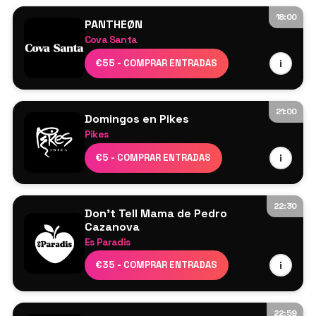
Steve Angello
18:00
PANTHEØN
Más por anunciar
Cova Santa
Cartel por confirmar
€55 - COMPRAR ENTRADAS
i
21:00
Domingos en Pikes
Pikes
Cartel por confirmar
€5 - COMPRAR ENTRADAS
i
22:30
Don't Tell Mama de Pedro
Cazanova
Es Paradis
Cartel por confirmar
€35 - COMPRAR ENTRADAS
i
22:59