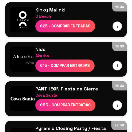
Burnski
13:00
Caal
Kinky Malinki
O Beach
De La Swing
David Penn
Jeff Mills
€25 - COMPRAR ENTRADAS
i
Barbara Tucker (Live PA)
Nørbak
Jamie Love
DJ Pete
Sam Dungate
16:00
Nido
Akasha
Cartel por confirmar
€15 - COMPRAR ENTRADAS
i
18:00
PANTHEØN Fiesta de Cierre
Cova Santa
Cartel por confirmar
€55 - COMPRAR ENTRADAS
i
22:59
Pyramid Closing Party / Fiesta