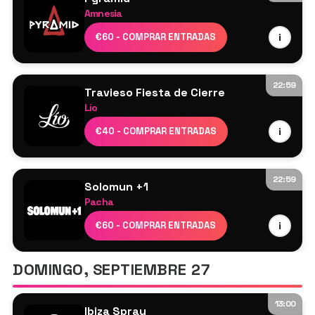
SALA CLUB – ARTCORE
Amnesia
Indira Paganotto
Kolter
€60 - COMPRAR ENTRADAS
i
Lee Ann Roberts
Marsolo
(+ 3)
Marco Faraone
Demi Riquísimo
22:59
Travieso Fiesta de Cierre
Fleur Shore
Lío
Charlie Sparks
Cartel por confirmar
€40 - COMPRAR ENTRADAS
i
Deborah De Luca
ANDRES CAMPO
Luca Donzelli
22:59
Solomun +1
Pacha
Solomun
€60 - COMPRAR ENTRADAS
i
Kettama
DOMINGO, SEPTIEMBRE 27
13:00
Ibiza Spray