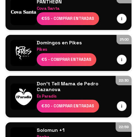
PANTHEØN
Más por anunciar
Cova Santa
Cartel por confirmar
€55 - COMPRAR ENTRADAS
i
21:00
Domingos en Pikes
Pikes
Cartel por confirmar
€5 - COMPRAR ENTRADAS
i
22:30
Don't Tell Mama de Pedro
Cazanova
Es Paradis
Cartel por confirmar
€30 - COMPRAR ENTRADAS
i
22:59
Solomun +1
Pacha