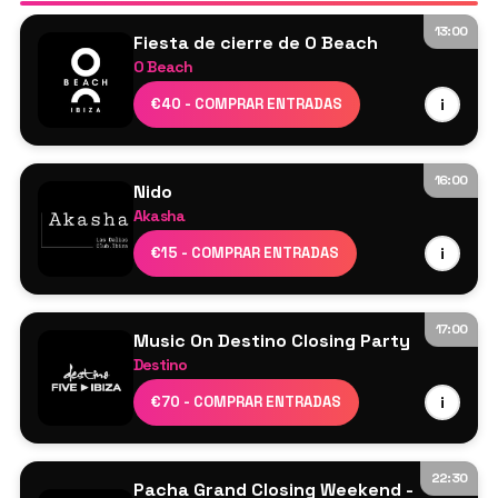
13:00
Fiesta de cierre de O Beach
O Beach
Joel Corry
€40 - COMPRAR ENTRADAS
i
DJ Cameo
Jamie Love
Lucy Jane
16:00
Nido
Parris Taylor
Akasha
Sam Dungate
Cartel por confirmar
€15 - COMPRAR ENTRADAS
i
Albert Bace en directo a la batería
Show de músicos en directo
17:00
Music On Destino Closing Party
Destino
Davide Squillace
€70 - COMPRAR ENTRADAS
i
Luciano
Marco Carola
Rossi.
22:30
Pacha Grand Closing Weekend -