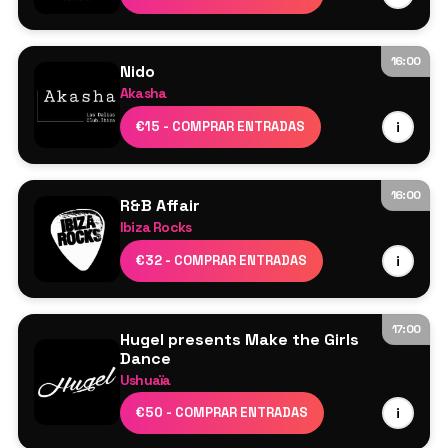
New Era
Dermot C
AJ Murphy
16:00
Nido
Shaun Flynn
Akasha
Ellie Sax
Cartel por confirmar
€15 - COMPRAR ENTRADAS
i
Jamie Love
Sam Dungate
16:00
R&B Affair
Ibiza Rocks
DJs residentes
€32 - COMPRAR ENTRADAS
i
17:00
Hugel presents Make the Girls
Dance
Ushuaïa
HUGEL
€50 - COMPRAR ENTRADAS
i
More TBA