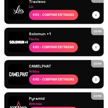
Travieso
Lío
Cartel por confirmar
€50 - COMPRAR ENTRADAS
i
22:59
Solomun +1
Pacha
Solomun
€60 - COMPRAR ENTRADAS
i
Barry Can’t Swim
22:59
CAMELPHAT
Hï Ibiza
CamelPhat
€45 - COMPRAR ENTRADAS
i
Adam Ten
Nick Curly
Club Room – Artcore
22:59
Pyramid
Indira Paganotto
Amnesia