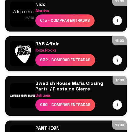
16:00
Nido
Akasha
Cartel por confirmar
€15 - COMPRAR ENTRADAS
i
16:00
R&B Affair
Ibiza Rocks
DJs residentes
€32 - COMPRAR ENTRADAS
i
17:00
Swedish House Mafia Closing
Party / Fiesta de Cierre
Ushuaïa
Swedish House Mafia
€90 - COMPRAR ENTRADAS
i
Axwell
Sebastian Ingrosso
Steve Angello
18:00
PANTHEØN