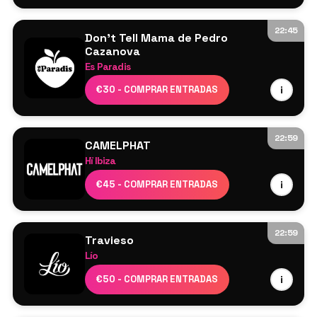
22:45
Don't Tell Mama de Pedro
Cazanova
Es Paradis
Cartel por confirmar
€30 - COMPRAR ENTRADAS
i
22:59
CAMELPHAT
Hï Ibiza
CamelPhat
€45 - COMPRAR ENTRADAS
i
Butch
Meera
SALA CLUB – ARTCORE
22:59
Travieso
Azyr
Lío
Indira Paganotto
Cartel por confirmar
€50 - COMPRAR ENTRADAS
i
Biia
Interactive Noise