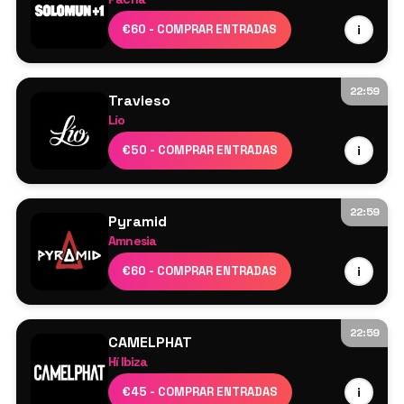
Solomun
€60 - COMPRAR ENTRADAS
i
Max Styler
22:59
Travieso
Lío
Cartel por confirmar
€50 - COMPRAR ENTRADAS
i
22:59
Pyramid
Amnesia
Ricardo Villalobos
€60 - COMPRAR ENTRADAS
i
Fumiya Tanaka
Laidlaw
Kepler
22:59
CAMELPHAT
Germano Ventura
Hï Ibiza
Sara Landry
CamelPhat
€45 - COMPRAR ENTRADAS
i
Clara Cuvé