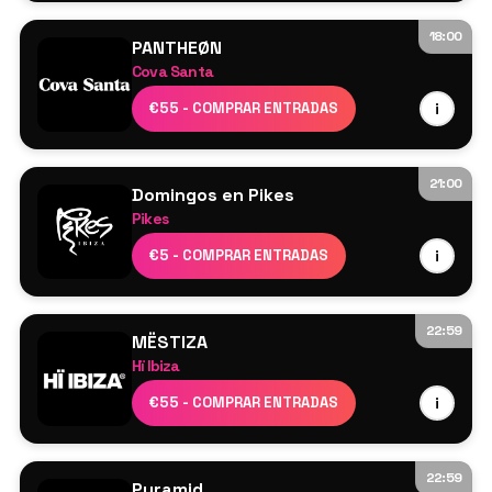
18:00
PANTHEØN
Cova Santa
Cartel por confirmar
€55 - COMPRAR ENTRADAS
i
21:00
Domingos en Pikes
Pikes
Cartel por confirmar
€5 - COMPRAR ENTRADAS
i
22:59
MËSTIZA
Hï Ibiza
MESTIZA
€55 - COMPRAR ENTRADAS
i
THEMBA
Pole Position
Dj Dalí
22:59
Pyramid