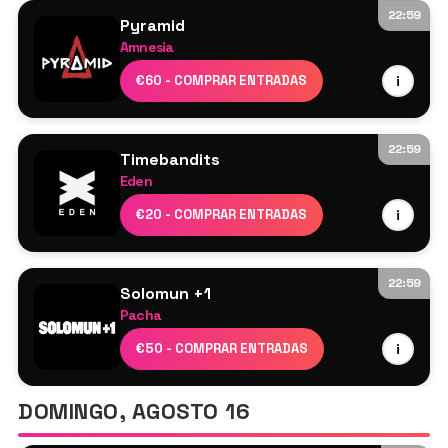
Wild Corner – Beatport Live
22:59
Pyramid
Unfazed
Amnesia
Interplanetary Criminal
€60 - COMPRAR ENTRADAS
i
Luke Dean
Sidney Charles
Silva Bumpa
22:59
Timebandits
Caal
Eden
Hector Oaks
Line Up TBA
€20 - COMPRAR ENTRADAS
i
999999999
Yanamaste
ÜBERKIKZ
22:59
Solomun +1
Pacha
HalfPint
€50 - COMPRAR ENTRADAS
i
Nyra
Solomun
DOMINGO, AGOSTO 16