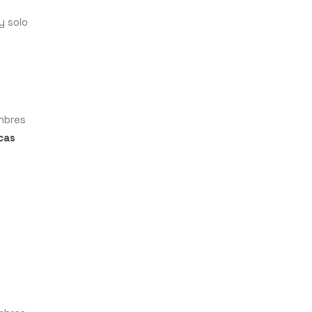
y solo
mbres
cas