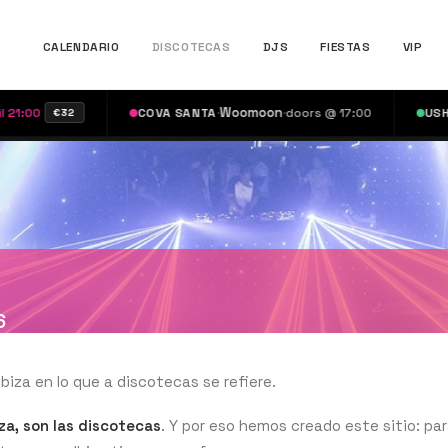
CALENDARIO
DISCOTECAS
DJS
FIESTAS
VIP
·
Woomoon
·
·
C
COVA SANTA
doors @ 17:00
USHUAÏA
€32
6
biza en lo que a discotecas se refiere.
iza, son las discotecas
. Y por eso hemos creado este sitio: pa