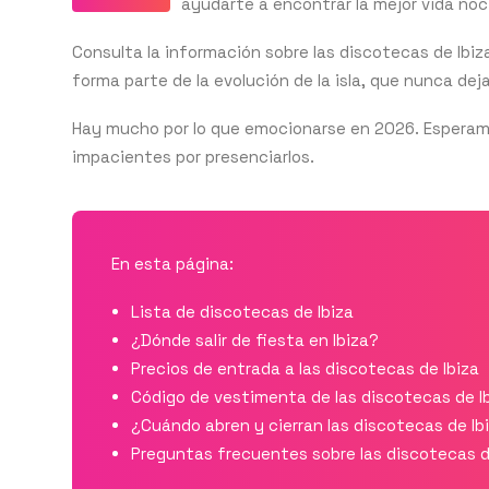
ayudarte a encontrar la mejor vida noc
Consulta la información sobre las discotecas de Ibiz
forma parte de la evolución de la isla, que nunca dej
Hay mucho por lo que emocionarse en 2026. Esperam
impacientes por presenciarlos.
En esta página:
Lista de discotecas de Ibiza
¿Dónde salir de fiesta en Ibiza?
Precios de entrada a las discotecas de Ibiza
Código de vestimenta de las discotecas de I
¿Cuándo abren y cierran las discotecas de Ib
Preguntas frecuentes sobre las discotecas d