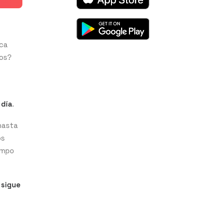
ica
tos?
día
.
 hasta
os
empo
 sigue