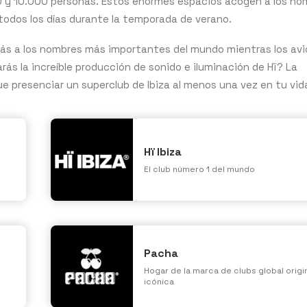
 y 10.000 personas. Estos enormes espacios acogen a los no
todos los días durante la temporada de verano.
erás a los nombres más importantes del mundo mientras los av
ás la increíble producción de sonido e iluminación de Hï? La
ue presenciar un superclub de Ibiza al menos una vez en tu vid
Hï Ibiza
El club número 1 del mundo
Pacha
Hogar de la marca de clubs global origi
icónica