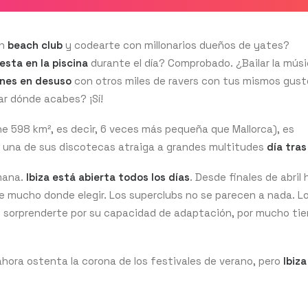
un
beach club
y codearte con millonarios dueños de yates?
iesta en la piscina
durante el día? Comprobado. ¿Bailar la mús
ones en desuso
con otros miles de ravers con tus mismos gus
tar dónde acabes? ¡Sí!
e 598 km², es decir, 6 veces más pequeña que Mallorca), es
a una de sus discotecas atraiga a grandes multitudes
día tras
mana.
Ibiza está abierta todos los días
. Desde finales de abril
te mucho donde elegir. Los superclubs no se parecen a nada. L
de sorprenderte por su capacidad de adaptación, por mucho ti
hora ostenta la corona de los festivales de verano, pero
Ibiza