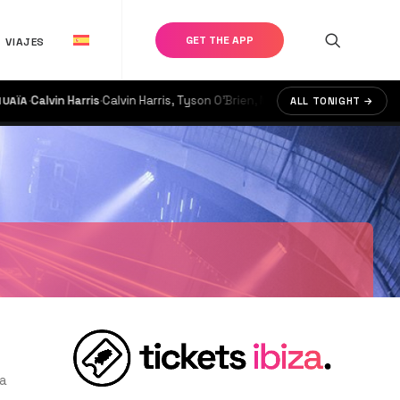
GET THE APP
VIAJES
alvin Harris
·
Calvin Harris, Tyson O'Brien, MK
·
doors @ 17:00
ALL TONIGHT →
€125
ra