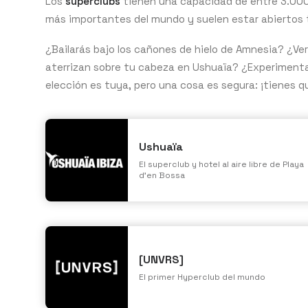
Los
superclubs
tienen una capacidad de entre 3.000
más importantes del mundo y suelen estar abiertos 
¿Bailarás bajo los cañones de hielo de Amnesia? ¿V
aterrizan sobre tu cabeza en Ushuaïa? ¿Experimentar
elección es tuya, pero una cosa es segura: ¡tienes q
Ushuaïa
El superclub y hotel al aire libre de Playa
d'en Bossa
[UNVRS]
El primer Hyperclub del mundo