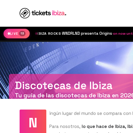
·
WNDRLND presenta Origins
·
IBIZA ROCKS
on now until 21:00
LIVE
€25
13
Discotecas de Ibiza
Tu guía de las discotecas de Ibiza en 202
ingún lugar del mundo se compara con I
N
Para nosotros,
lo que hace de Ibiza, Ib