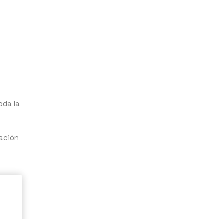
oda la
uación