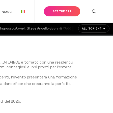
GET THE APP
VIAGGI
osso, Axwell, Steve Angello
·
·
P
doors @ 17:00
COVA SANTA
ALL TONIGHT →
€90
o, D4 D4NCE è tornato con una residency
itmi contagiosi e inni pronti per l’estate.
enti, l’evento presenterà una formazione
 da dancefloor che creeranno la perfetta
edì del 2025.