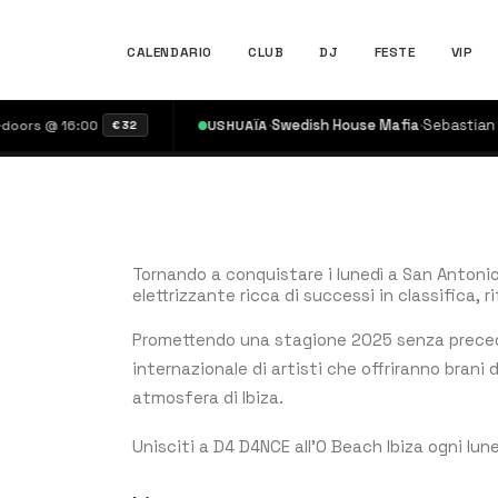
CALENDARIO
CLUB
DJ
FESTE
VIP
·
Swedish House Mafia
·
Sebastian Ingr
rs @ 16:00
USHUAÏA
€32
Tornando a conquistare i lunedì a San Antoni
elettrizzante ricca di successi in classifica, r
Promettendo una stagione 2025 senza preced
internazionale di artisti che offriranno brani
atmosfera di Ibiza.
Unisciti a D4 D4NCE all’O Beach Ibiza ogni lun