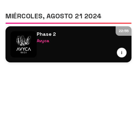
MIÉRCOLES, AGOSTO 21 2024
22:55
Phase 2
Avyca
Dj Hyperdrive
i
Future.666
Mcrt
Überkikz
Veffev