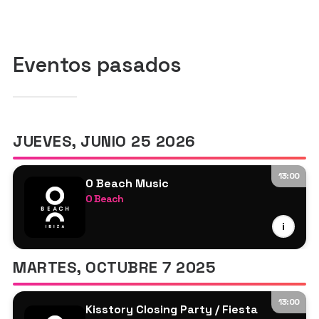
Eventos pasados
JUEVES, JUNIO 25 2026
13:00
O Beach Music
O Beach
Todd Edwards
i
Wideboys
Beyond Chicago
MARTES, OCTUBRE 7 2025
Bo Conquest
DJ Cameo
13:00
Lucy Jane
Kisstory Closing Party / Fiesta