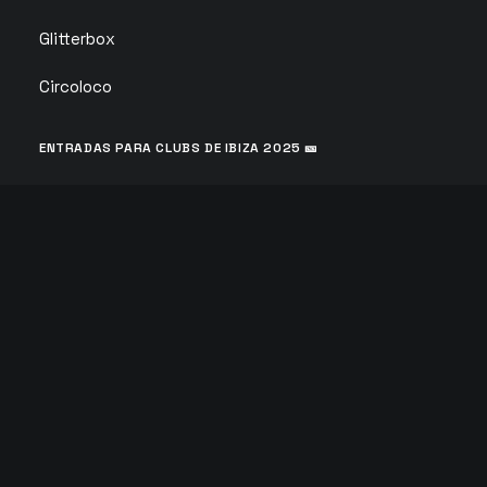
Glitterbox
Circoloco
ENTRADAS PARA CLUBS DE IBIZA 2025 🎫
Colaboramos con los principales vendedores de
entradas en Ibiza para ofrecerte las entradas
oficiales más baratas para los clubs de Ibiza.
© 2026 Copyright Tickets Ibiza | Todos los derechos reservados |
Política de privacidad