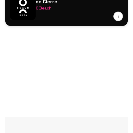
de Cierre
O Beach
Wideboys
i
DJ Cameo
Lucy Jane
Sam Dungate
Albert Bace (percusión en directo)