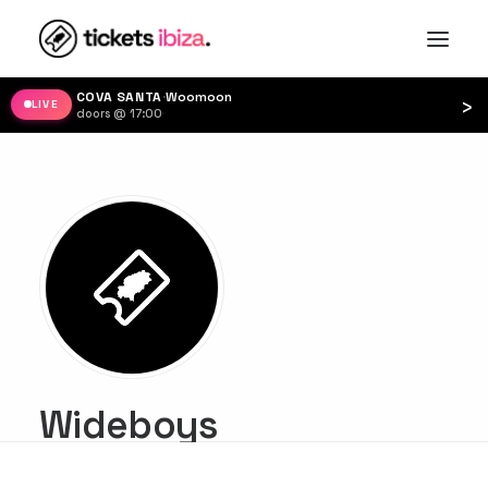
COVA SANTA
·
Woomoon
›
LIVE
doors @ 17:00
·
Wideboys