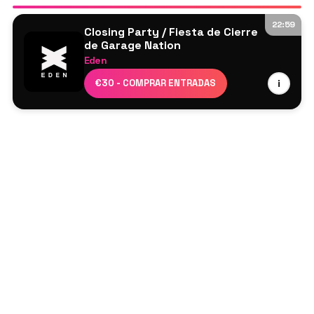
22:59
Closing Party / Fiesta de Cierre
de Garage Nation
Eden
Majestic
€30 - COMPRAR ENTRADAS
i
Scott Garcia
Wideboys
Psg
Sharky P