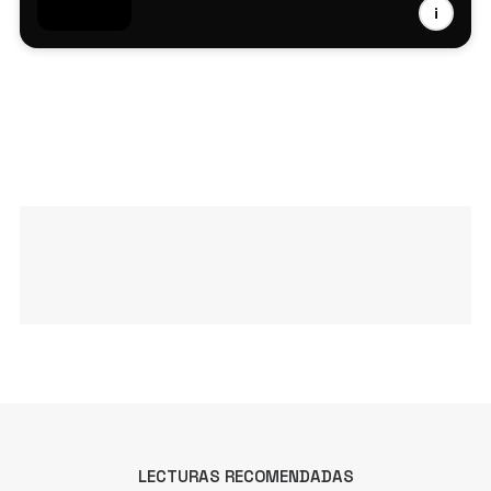
i
Deer Jade
Valentín Huedo
Maurizio Schmitz
LECTURAS RECOMENDADAS