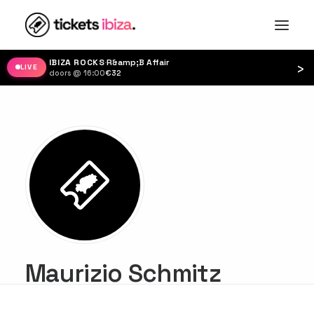
IBIZA ROCKS
·
R&amp;B Affair
›
LIVE
doors @ 16:00
·
€32
Maurizio Schmitz