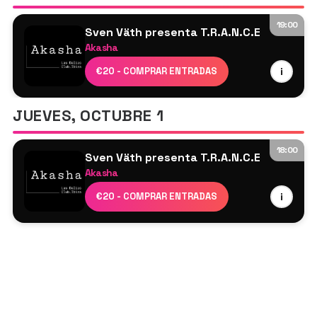
19:00
Sven Väth presenta T.R.A.N.C.E
Akasha
Sven Väth
€20 - COMPRAR ENTRADAS
i
Maurizio Schmitz
JUEVES, OCTUBRE 1
18:00
Sven Väth presenta T.R.A.N.C.E
Akasha
Sven Väth
€20 - COMPRAR ENTRADAS
i
Maurizio Schmitz