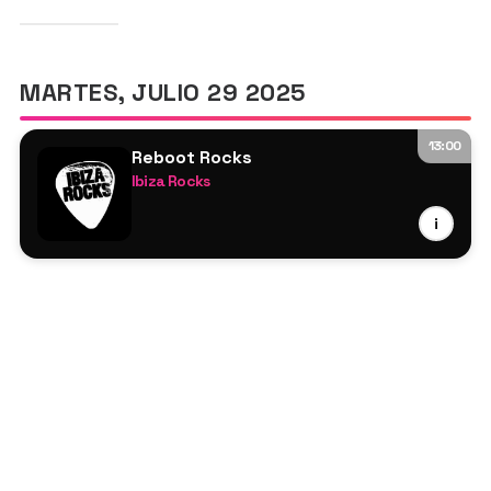
MARTES, JULIO 29 2025
13:00
Reboot Rocks
Ibiza Rocks
Freddie Lineker
i
Lia
Marcus O’Laoire
Morgan Kasiera