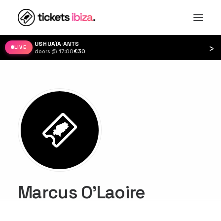
USHUAÏA
·
ANTS
›
LIVE
doors @ 17:00
·
€30
Marcus O'Laoire
GET THE APP