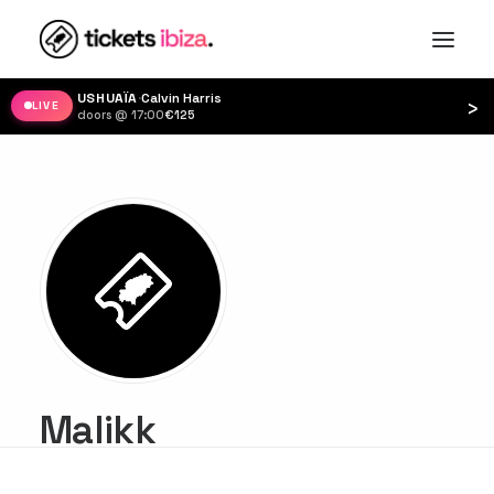
USHUAÏA
·
Calvin Harris
›
LIVE
doors @ 17:00
·
€125
Malikk