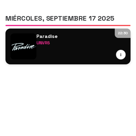
MIÉRCOLES, SEPTIEMBRE 17 2025
22:30
Paradise
UNVRS
Alisha
i
Elliot Schooling
Jamie Jones
Liam Palmer
Loco Dice
Malikk
Pirate Copy
Robbie Doherty
Sidney Charles