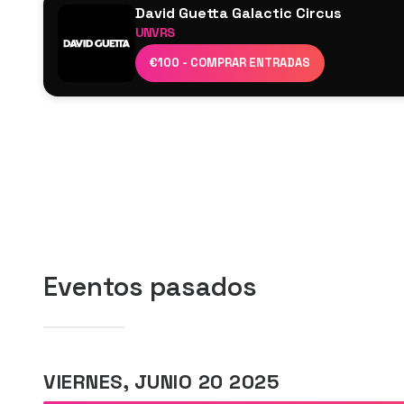
David Guetta Galactic Circus
UNVRS
SALA PRINCIPAL
€100 - COMPRAR ENTRADAS
David Guetta
Tchami B2B Malaa
Tommy Gold
EL BÚNKER
Discoliscious
Eventos pasados
VIERNES, JUNIO 20 2025