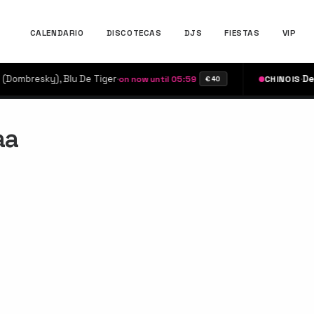
CALENDARIO
DISCOTECAS
DJS
FIESTAS
VIP
ombresky), Blu De Tiger
·
·
Defe
on now until 05:59
CHINOIS
€40
aa