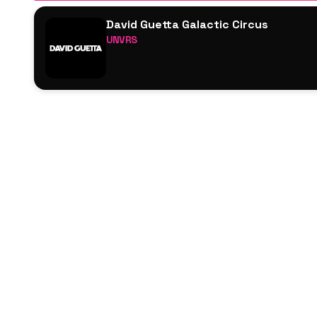
David Guetta Galactic Circus
UNVRS
David Guetta
Malaa
Zamna Soundsystem