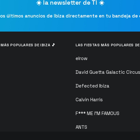
☀️ la newsletter de TI ☀️
los últimos anuncios de Ibiza directamente en tu bandeja de
 MÁS POPULARES DE IBIZA 🎵
LAS FIESTAS MÁS POPULARES DE 
elrow
David Guetta Galactic Circu
Defected Ibiza
Calvin Harris
F*** ME I’M FAMOUS
ANTS