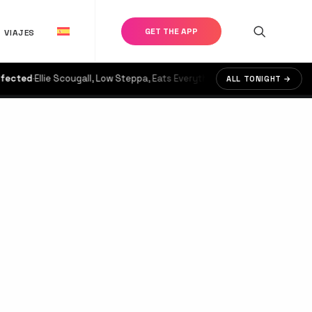
GET THE APP
VIAJES
cted
·
Ellie Scougall, Low Steppa, Eats Everything
·
on now until 05:59
ALL TONIGHT →
€30