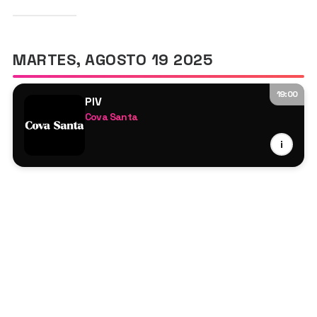
MARTES, AGOSTO 19 2025
19:00
PIV
Cova Santa
Ellia Jaya
i
Elvi
Gaskin
Job de Jong
MADVILLA
Prunk
Rio Tashan