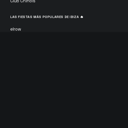
Club Chinois
LAS FIESTAS MÁS POPULARES DE IBIZA 🔥
elrow
David Guetta Galactic Circus
Defected Ibiza
Calvin Harris
F*** ME I’M FAMOUS
ANTS
Glitterbox
Circoloco