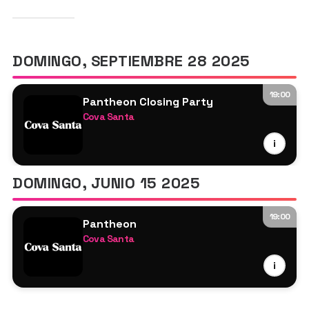
DOMINGO, SEPTIEMBRE 28 2025
19:00
Pantheon Closing Party
Cova Santa
Manda Moor
i
Sirus Hood
Reelow
DOMINGO, JUNIO 15 2025
Karratero
Piem
19:00
Janse
Pantheon
Cova Santa
wAFF
i
Yaya
Sante Sansone