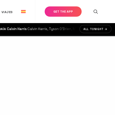
GET THE APP
VIAJES
Calvin Harris
·
Calvin Harris, Tyson O'Brien, MK
·
on now until 23:00
ALL TONIGHT →
€125