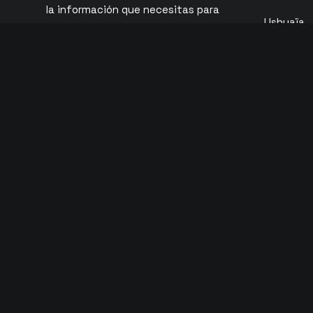
la información que necesitas para
Ushuaïa
comprar entradas de discoteca para
tu viaje a Ibiza.
UNVRS
CONTÁCTANOS
Pacha
Eden
O Beach
Ibiza Roc
Club Chin
© 2026 Copyright Tickets Ibiza | Todos los derechos reservados 
English
(
Inglés
)
Espa