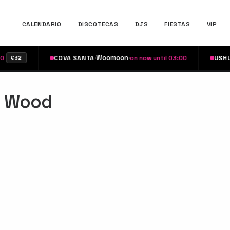
CALENDARIO
DISCOTECAS
DJS
FIESTAS
VIP
·
Woomoon
·
·
COVA SANTA
on now until 03:00
USHUAÏA
€32
n Wood