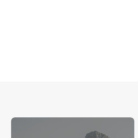
Alex Lewis
Alex Watson
Duncan Ross
Ella Depledge
Eoin Wood
Jordan Jones
Luke Mason
Nathan Turner
Pembo2
Ruby Richards
Scott Boylan