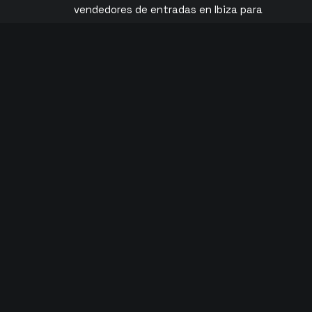
vendedores de entradas en Ibiza para
s
ofrecerte las entradas oficiales más
baratas para los clubs de Ibiza.
)
Nederlands
(
Holandés
)