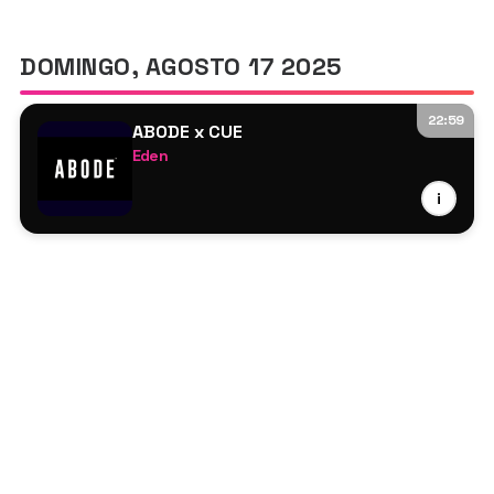
DOMINGO, AGOSTO 17 2025
22:59
ABODE x CUE
Eden
Enzo Is Burning
i
Murphy’s Law
Joss Dean
GW Harrison
Will Taylor
Cemo
Jermaine Dotson
Merissa Mahilaa
Scardua