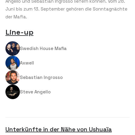
Tischgäste:
10
Angello und Sebastian Ingrosso liefern können. Vom 28.
t
a
Die meisten Tische werden für Gruppen von 10 Personen
Juni bis zum 13. September gehören die Sonntagnächte
berechnet.
t
der Mafia.
e
s
UNGEFÄHRE ALTERSGRUPPE
*
+
Line-up
1
Swedish House Mafia
BUDGET PRO PERSON (€)
*
Axwell
Sebastian Ingrosso
KOMMENTAR ODER NACHRICHT
Steve Angello
Unterkünfte in der Nähe von Ushuaïa