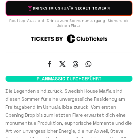
DRINKS IM USHUAÏA SECRET TOWER
NAME
*
Rooftop-Aussicht, Drinks zum Sonnenuntergang. Sichere dir
deinen Platz.
Vorname
Nachname
E-MAIL
*
PLANMÄSSIG DURCHGEFÜHRT
WHATSAPP-TELEFONNUMMER
*
Die Legenden sind zurück. Swedish House Mafia sind
U
diesen Sommer für eine unvergessliche Residency am
n
Freitagabend im Ushuaïa Ibiza zurück. Vom ersten
i
Opening Drop bis zum letzten Flare erwartet dich eine
t
ANZAHL DER PERSONEN
e
monumentale Produktion, euphorische Momente und die
d
Art von unvergesslicher Energie, die nur Axwell, Steve
S