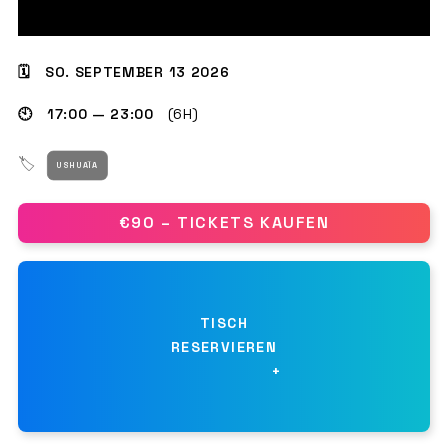
🗓 SO. SEPTEMBER 13 2026
GET THE APP
🕙 17:00 — 23:00
(6H)
SUCHEN
🏷
USHUAÏA
€90 – TICKETS KAUFEN
TISCH
RESERVIEREN