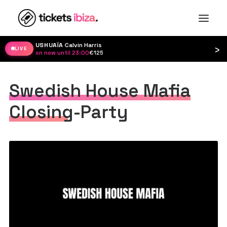
USHUAÏA
·
Calvin Harris
›
LIVE
on now until 23:00
·
€125
Swedish House Mafia
Closing-Party