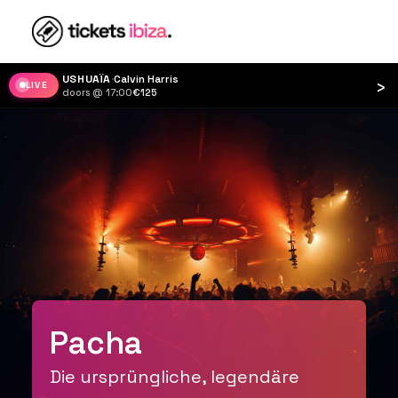
COVA SANTA
·
Woomoon
›
LIVE
doors @ 17:00
·
Pacha
Die ursprüngliche, legendäre