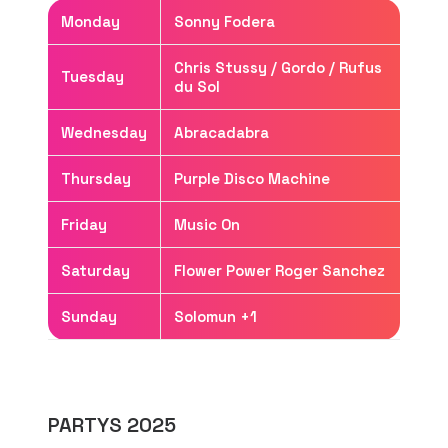
Monday
Sonny Fodera
Chris Stussy / Gordo / Rufus
Tuesday
du Sol
Wednesday
Abracadabra
Thursday
Purple Disco Machine
Friday
Music On
Saturday
Flower Power Roger Sanchez
Sunday
Solomun +1
PARTYS 2025