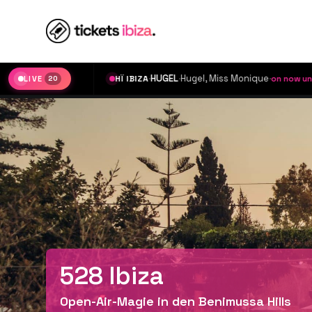
·
HUGEL
·
Hugel, Miss Monique
·
HÏ IBIZA
on now until 05:59
LIVE
€30
20
€
528 Ibiza
Open-Air-Magie in den Benimussa Hills