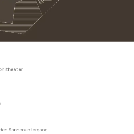
phitheater
n
f den Sonnenuntergang