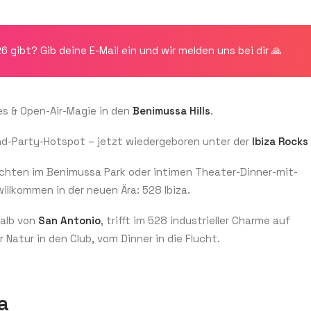
gibt? Gib deine E-Mail ein und wir melden uns bei dir 🙏
bes & Open-Air-Magie in den
Benimussa Hills
.
nd-Party-Hotspot – jetzt wiedergeboren unter der
Ibiza Rocks
ächten im Benimussa Park oder intimen Theater-Dinner-mit-
llkommen in der neuen Ära: 528 Ibiza.
halb von
San Antonio
, trifft im 528 industrieller Charme auf
Natur in den Club, vom Dinner in die Flucht.
a