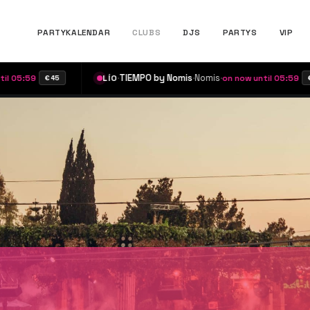
PARTYKALENDAR
CLUBS
DJS
PARTYS
VIP
·
TIEMPO by Nomis
·
Nomis
·
LÍO
on now until 05:59
45
€40