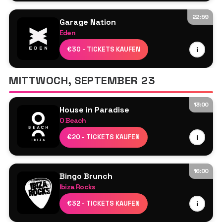
no_ip
22:59
Garage Nation
Eden
Pied Piper & MC DT
€30 - TICKETS KAUFEN
i
DJ Cartier & MC Kie
Ray Hurley
MITTWOCH, SEPTEMBER 23
Melody
Unbekannter MC
13:00
House in Paradise
O Beach
Ardent
€20 - TICKETS KAUFEN
i
Dayl
Damon Hess
Jamie Love
16:00
Bingo Brunch
Morgan Kasiera
Ibiza Rocks
Lucy Jane
Resident DJs
€32 - TICKETS KAUFEN
i
Perry Martin