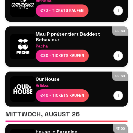
Amnesia
Adam Beyer
€70 - TICKETS KAUFEN
i
ARTBAT
Camelphat
22:59
Mau P präsentiert Baddest
Behaviour
Pacha
Joseph Capriati
€30 - TICKETS KAUFEN
i
Karretero
Mau P
Sven Väth
22:59
Our House
Hï Ibiza
Meduza³
€40 - TICKETS KAUFEN
i
James Hype
Maya Janes Coles
MITTWOCH, AUGUST 26
Anna Tur
Jonas Blue
13:00
Sasson
House in Paradise