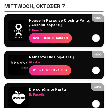
Jimi Jules
MITTWOCH, OKTOBER 7
Mau P
Sally C
13:00
House in Paradise Closing-Party
/ Abschlussparty
O Beach
Ardent
€20 - TICKETS KAUFEN
i
Dayl
Damon Hess
Jamie Love
19:00
Namaste Closing-Party
Morgan Kasiera
Akasha
Lucy Jane
Line-up wird noch bekannt gegeben
€15 - TICKETS KAUFEN
i
Perry Martin
M3 Ibiza Live-Musiker-Show
22:45
Die schönste Party
Es Paradis
Line-up wird noch bekannt gegeben
i