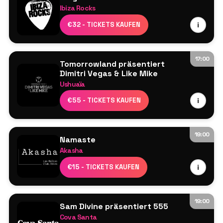
Morgan Kasiera
Ibiza Rocks
Lucy Jane
Resident DJs
€32 - TICKETS KAUFEN
i
Perry Martin
M3 Ibiza Live-Musiker-Show
17:00
Tomorrowland präsentiert
Dimitri Vegas & Like Mike
Ushuaïa
Dimitri Vegas & Like Mike
€55 - TICKETS KAUFEN
i
Mehr in Kürze
19:00
Namaste
Akasha
Line-up wird noch bekannt gegeben
€15 - TICKETS KAUFEN
i
19:00
Sam Divine präsentiert 555
Cova Santa