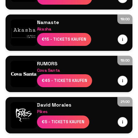
Oliver Heldens
Brina Knauss
19:00
Namaste
Akasha
Line-up wird noch bekannt gegeben
€15 - TICKETS KAUFEN
i
19:00
RUMORS
Cova Santa
Guy Gerber
€45 - TICKETS KAUFEN
i
21:00
David Morales
Pikes
David Morales
€5 - TICKETS KAUFEN
i
Mehr wird noch bekannt gegeben