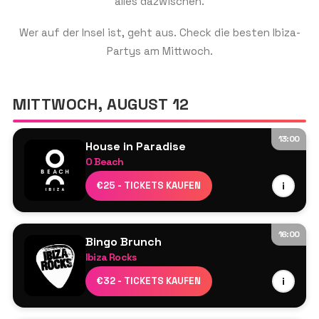
alles dazwischen.
Wer auf der Insel ist, geht aus. Check die besten Ibiza-
Partys am Mittwoch.
GET THE APP
MITTWOCH, AUGUST 12
SUCHEN
13:00
House in Paradise
O Beach
Ardent
€25 - TICKETS KAUFEN
i
Dayl
Damon Hess
Jamie Love
16:00
Bingo Brunch
Morgan Kasiera
Ibiza Rocks
Lucy Jane
Resident DJs
€32 - TICKETS KAUFEN
i
Perry Martin
M3 Ibiza Live-Musiker-Show