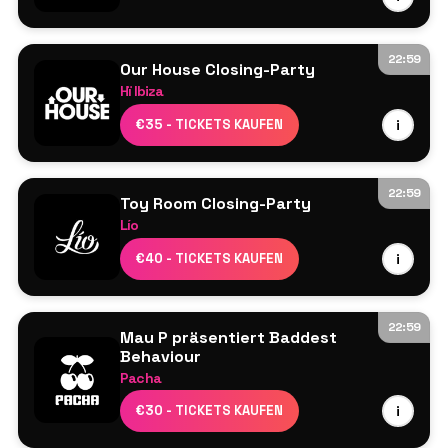
22:59
Our House Closing-Party
Hï Ibiza
James Hype
€35 - TICKETS KAUFEN
i
Meduza³
Korolova
Brina Knauss
22:59
Toy Room Closing-Party
Jonas Blue
Lío
Malive
Umile
€40 - TICKETS KAUFEN
i
Calussa
22:59
Mau P präsentiert Baddest
Behaviour
Pacha
BAGGI
€30 - TICKETS KAUFEN
i
HAAi