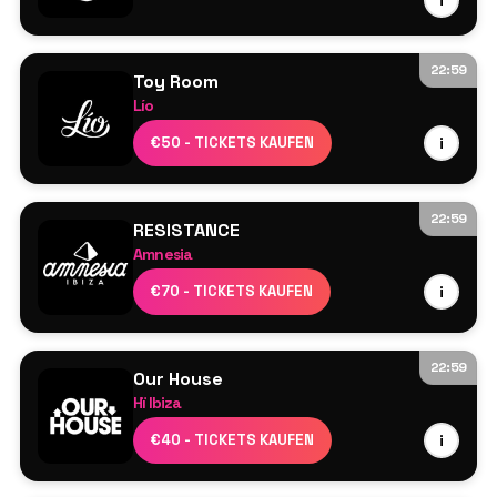
i
22:59
Toy Room
Lío
Umile
€50 - TICKETS KAUFEN
i
22:59
RESISTANCE
Amnesia
Boris Brejcha
€70 - TICKETS KAUFEN
i
Adam Beyer
Chris Avantgarde
Henri Bergmann
22:59
Our House
Hï Ibiza
James Hype
€40 - TICKETS KAUFEN
i
Meduza³
Tini Gessler