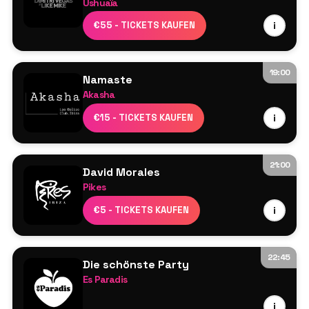
Ushuaïa
Perry Martin
Dimitri Vegas & Like Mike
€55 - TICKETS KAUFEN
i
M3 Ibiza Live-Musiker-Show
Mehr in Kürze
19:00
Namaste
Akasha
Line-up wird noch bekannt gegeben
€15 - TICKETS KAUFEN
i
21:00
David Morales
Pikes
David Morales
€5 - TICKETS KAUFEN
i
Mehr wird noch bekannt gegeben
22:45
Die schönste Party
Es Paradis
Line-up wird noch bekannt gegeben
i