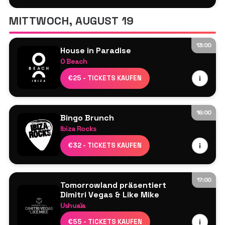
Seth Troxler
MITTWOCH, AUGUST 19
13:00
House in Paradise
O Beach
Ardent
€25 - TICKETS KAUFEN
i
Dayl
Damon Hess
Jamie Love
16:00
Bingo Brunch
Morgan Kasiera
Ibiza Rocks
Lucy Jane
Resident DJs
€32 - TICKETS KAUFEN
i
Perry Martin
M3 Ibiza Live-Musiker-Show
17:00
Tomorrowland präsentiert
Dimitri Vegas & Like Mike
Ushuaïa
Dimitri Vegas & Like Mike
€55 - TICKETS KAUFEN
i