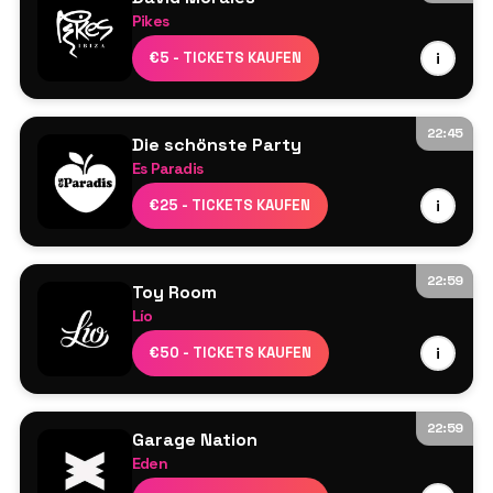
Pikes
David Morales
€5 - TICKETS KAUFEN
i
Mehr wird noch bekannt gegeben
22:45
Die schönste Party
Es Paradis
Line-up wird noch bekannt gegeben
€25 - TICKETS KAUFEN
i
22:59
Toy Room
Lío
Umile
€50 - TICKETS KAUFEN
i
Jon Rocca
22:59
Garage Nation
Eden
Artful Dodger