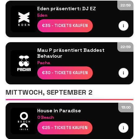
8Kays
22:59
Eden präsentiert: DJ EZ
Jonas Blue
Eden
Prunk
DJ EZ
€35 - TICKETS KAUFEN
i
Storm Mollison
Todd Edwards
G33
22:59
Mau P präsentiert Baddest
Behaviour
Pacha
Dennis Cruz
€30 - TICKETS KAUFEN
i
Franc Fala
Mau P
MITTWOCH, SEPTEMBER 2
Miguelle & Tons
13:00
House in Paradise
O Beach
Ardent
€25 - TICKETS KAUFEN
i
Dayl