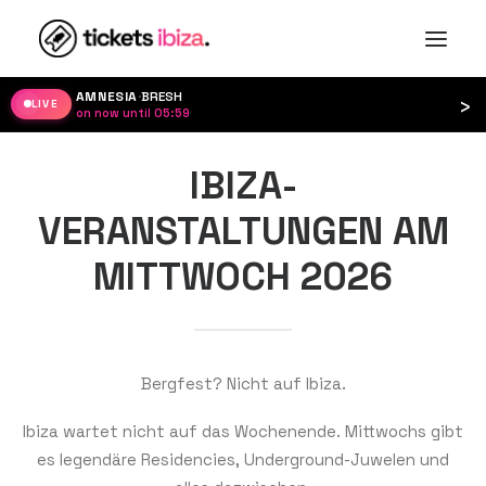
AMNESIA
·
BRESH
›
LIVE
on now until 05:59
·
IBIZA-
VERANSTALTUNGEN AM
MITTWOCH 2026
Bergfest? Nicht auf Ibiza.
Ibiza wartet nicht auf das Wochenende. Mittwochs gibt
es legendäre Residencies, Underground-Juwelen und