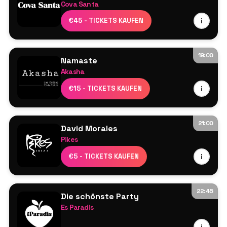
Cova Santa
Guy Gerber
€45 - TICKETS KAUFEN
i
19:00
Namaste
Akasha
Line-up wird noch bekannt gegeben
€15 - TICKETS KAUFEN
i
21:00
David Morales
Pikes
David Morales
€5 - TICKETS KAUFEN
i
Mehr wird noch bekannt gegeben
22:45
Die schönste Party
Es Paradis
Line-up wird noch bekannt gegeben