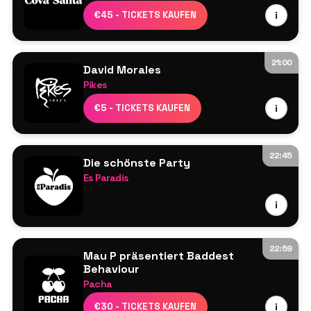
Line-up wird noch bekannt gegeben
€45 - TICKETS KAUFEN
i
21:00
David Morales
Pikes
David Morales
€5 - TICKETS KAUFEN
i
Mehr wird noch bekannt gegeben
22:45
Die schönste Party
Es Paradis
Line-up wird noch bekannt gegeben
i
22:59
Mau P präsentiert Baddest
Behaviour
Pacha
Adam Ten
€30 - TICKETS KAUFEN
i