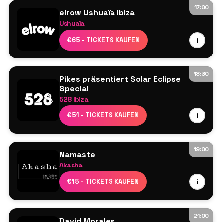
17:00
elrow Ushuaïa Ibiza
Ushuaïa
Bastian Bux
€65 - TICKETS KAUFEN
i
Ilario Alicante
Melanie Ribbe
Paco Osuna
18:30
Pikes präsentiert Solar Eclipse
Special
528 Ibiza
Resident DJs
€51 - TICKETS KAUFEN
i
19:00
Namaste
Akasha
Line-up wird noch bekannt gegeben
€15 - TICKETS KAUFEN
i
21:00
David Morales