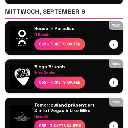
Innellea
MITTWOCH, SEPTEMBER 9
DREYA V
13:00
House in Paradise
O Beach
Ardent
€20 - TICKETS KAUFEN
i
Dayl
Damon Hess
Jamie Love
16:00
Bingo Brunch
Morgan Kasiera
Ibiza Rocks
Lucy Jane
Resident DJs
€32 - TICKETS KAUFEN
i
Perry Martin
M3 Ibiza Live-Musiker-Show
17:00
Tomorrowland präsentiert
Dimitri Vegas & Like Mike
Ushuaïa
Dimitri Vegas & Like Mike
€55 - TICKETS KAUFEN
i