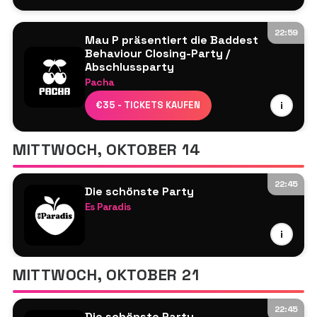
22:59
Mau P präsentiert die Baddest
Behaviour Closing-Party /
Abschlussparty
Pacha
Mau P
€35 - TICKETS KAUFEN
i
Weitere werden noch bekannt gegeben
MITTWOCH, OKTOBER 14
22:45
Die schönste Party
Es Paradis
Line-up wird noch bekannt gegeben
i
MITTWOCH, OKTOBER 21
22:45
Die schönste Party