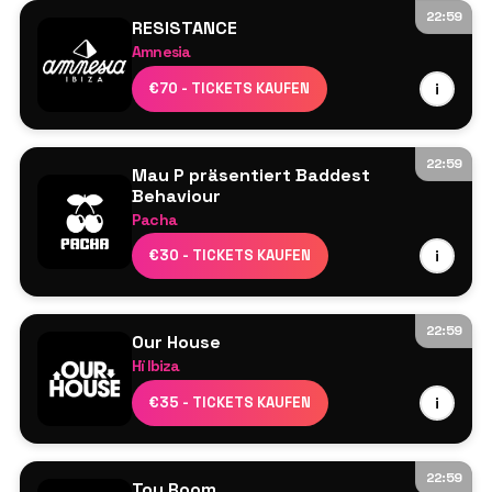
22:59
RESISTANCE
Amnesia
Adam Beyer
€70 - TICKETS KAUFEN
i
ARTBAT
Stephan Bodzin
Olympe
22:59
Mau P präsentiert Baddest
Behaviour
Pacha
Brunello
€30 - TICKETS KAUFEN
i
DJ Tennis
Mau P
Mita Gami
22:59
Our House
Nic Fanciulli
Hï Ibiza
Meduza³
€35 - TICKETS KAUFEN
i
James Hype
Magdalena
Kasia
22:59
Toy Room