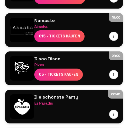
Mehr in Kürze
19:00
Namaste
Akasha
Line-up wird noch bekannt gegeben
€15 - TICKETS KAUFEN
i
21:00
Disco Disco
Pikes
Line-up wird noch bekannt gegeben
€5 - TICKETS KAUFEN
i
22:45
Die schönste Party
Es Paradis
Line-up wird noch bekannt gegeben
i