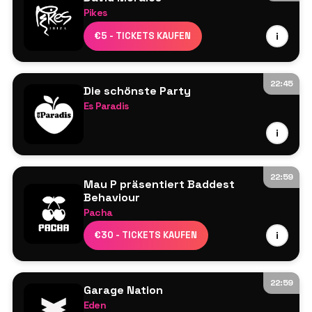
Pikes
David Morales
€5 - TICKETS KAUFEN
i
Mehr wird noch bekannt gegeben
22:45
Die schönste Party
Es Paradis
Line-up wird noch bekannt gegeben
i
22:59
Mau P präsentiert Baddest
Behaviour
Pacha
Discip
€30 - TICKETS KAUFEN
i
Loco Dice
Mau P
Toman
22:59
Garage Nation
Eden