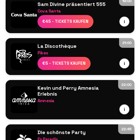
19:00
Sam Divine präsentiert 555
Cova Santa
Line-up wird noch bekannt gegeben
€45 - TICKETS KAUFEN
i
21:00
La Discothèque
Pikes
Line-up wird noch bekannt gegeben
€5 - TICKETS KAUFEN
i
22:00
Kevin und Perry Amnesia
Erlebnis
Amnesia
Dave Pearce
i
Lange
Seb Fontaine
22:45
Die schönste Party
Signum
Es Paradis