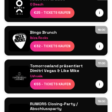
O Beach
Sam Blacky
Ardent
€25 - TICKETS KAUFEN
i
Dayl
Damon Hess
Jamie Love
16:00
Bingo Brunch
Morgan Kasiera
Ibiza Rocks
Lucy Jane
Resident DJs
€32 - TICKETS KAUFEN
i
Perry Martin
M3 Ibiza Live-Musiker-Show
17:00
Tomorrowland präsentiert
Dimitri Vegas & Like Mike
Ushuaïa
Dimitri Vegas & Like Mike
€55 - TICKETS KAUFEN
i
Steve Aoki
Joel Corry
19:00
RUMORS Closing-Party /
Abschlussparty