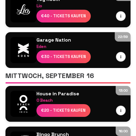
Jonas Blue
Lío
Marten Lou
Umile
€40 - TICKETS KAUFEN
i
Mark Di Meo
22:59
Garage Nation
Eden
Heartless Crew
€30 - TICKETS KAUFEN
i
Matt Jam
Lamont
MITTWOCH, SEPTEMBER 16
Ckp
Preshus
13:00
Starky
House in Paradise
O Beach
Ardent
€20 - TICKETS KAUFEN
i
Dayl
Damon Hess
Jamie Love
16:00
Bingo Brunch