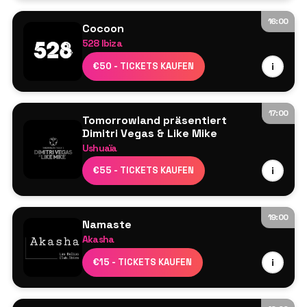
M3 Ibiza Live-Musiker-Show
16:00
Cocoon
528 Ibiza
Sven Väth
€50 - TICKETS KAUFEN
i
Weitere werden noch bekannt gegeben
17:00
Tomorrowland präsentiert
Dimitri Vegas & Like Mike
Ushuaïa
Dimitri Vegas
€55 - TICKETS KAUFEN
i
Halo
Delafino B2B Jose Maria Ramon
19:00
Namaste
Akasha
Line-up wird noch bekannt gegeben
€15 - TICKETS KAUFEN
i