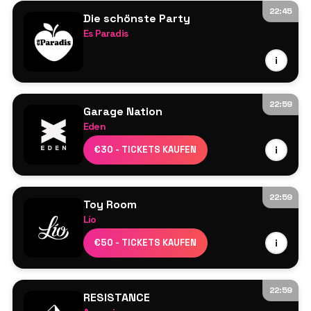
22:45
Die schönste Party
Es Paradis
Line-up wird noch bekannt gegeben
i
22:59
Garage Nation
Eden
Romeo & Lisa
€30 - TICKETS KAUFEN
i
Sticky
Ramsey & fen
Psg
22:59
Toy Room
Ranking
Lío
Jon Rocca
€50 - TICKETS KAUFEN
i
22:59
RESISTANCE