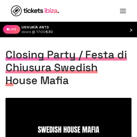
USHUAÏA
·
ANTS
›
LIVE
doors @ 17:00
·
€30
Closing Party / Festa di
Chiusura Swedish
House Mafia