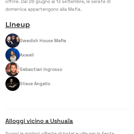
S
offrire. Dal 28 giugno al 13 settembre, le serate di
Ospiti al tavolo:
10
t
domenica appartengono alla Mafia.
a
La maggior parte dei tavoli ha un prezzo basato su
gruppi di 10 persone.
t
Lineup
e
s
FASCIA D'ETÀ APPROSSIMATIVA
*
+
1
Swedish House Mafia
Axwell
BUDGET PER PERSONA (€)
*
Sebastian Ingrosso
Steve Angello
COMMENTO O MESSAGGIO
Alloggi vicino a Ushuaïa
Scopri le migliori offerte di hotel e ville per la festa