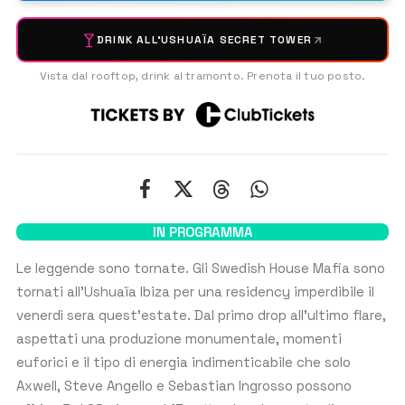
DRINK ALL'USHUAÏA SECRET TOWER
NOME
*
Vista dal rooftop, drink al tramonto. Prenota il tuo posto.
Nome
Cognome
EMAIL
*
IN PROGRAMMA
NUMERO WHATSAPP
*
Le leggende sono tornate. Gli Swedish House Mafia sono
tornati all’Ushuaïa Ibiza per una residency imperdibile il
U
venerdì sera quest’estate. Dal primo drop all’ultimo flare,
n
i
aspettati una produzione monumentale, momenti
t
NUMERO DI PERSONE
euforici e il tipo di energia indimenticabile che solo
e
Axwell, Steve Angello e Sebastian Ingrosso possono
d