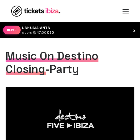
USHUAÏA
·
ANTS
›
LIVE
doors @ 17:00
·
€30
Music On Destino
Closing-Party