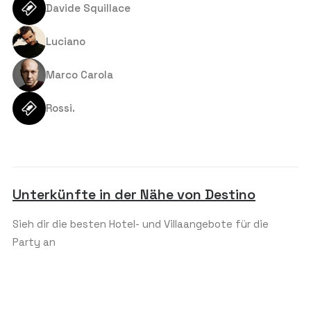
Davide Squillace
berechnet.
t
e
s
Luciano
UNGEFÄHRE ALTERSGRUPPE
*
+
1
Marco Carola
Rossi.
BUDGET PRO PERSON (€)
*
KOMMENTAR ODER NACHRICHT
Unterkünfte in der Nähe von Destino
Sieh dir die besten Hotel- und Villaangebote für die
Party an