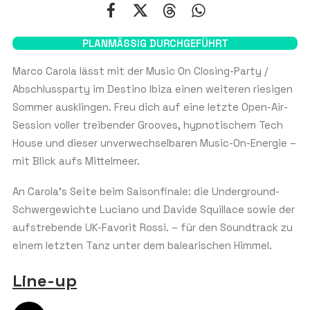
NAME
*
PLANMÄSSIG DURCHGEFÜHRT
Vorname
Nachname
Marco Carola lässt mit der Music On Closing-Party /
Abschlussparty im Destino Ibiza einen weiteren riesigen
E-MAIL
*
Sommer ausklingen. Freu dich auf eine letzte Open-Air-
Session voller treibender Grooves, hypnotischem Tech
House und dieser unverwechselbaren Music-On-Energie –
mit Blick aufs Mittelmeer.
WHATSAPP-TELEFONNUMMER
*
An Carola’s Seite beim Saisonfinale: die Underground-
U
Schwergewichte Luciano und Davide Squillace sowie der
n
aufstrebende UK-Favorit Rossi. – für den Soundtrack zu
i
t
ANZAHL DER PERSONEN
einem letzten Tanz unter dem balearischen Himmel.
e
d
Line-up
S
Tischgäste:
10
t
a
Die meisten Tische werden für Gruppen von 10 Personen