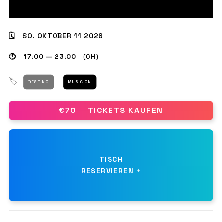
🗓 SO. OKTOBER 11 2026
GET THE APP
🕙 17:00 — 23:00
(6H)
SUCHEN
🏷
DESTINO
MUSIC ON
€70 – TICKETS KAUFEN
TISCH
RESERVIEREN