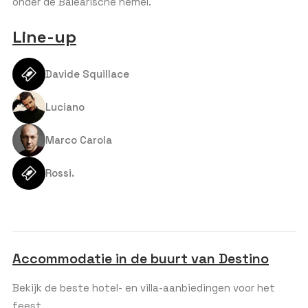
onder de Balearische hemel.
d
S
Tafelgasten:
10
t
Line-up
a
De meeste tafels zijn geprijsd op basis van groepen van
10 personen
t
e
Davide Squillace
s
GESCHATTE LEEFTIJDSGROEP
*
+
Luciano
1
Marco Carola
BUDGET PER PERSOON (€)
*
Rossi.
OPMERKING OF BERICHT
Accommodatie in de buurt van Destino
Bekijk de beste hotel- en villa-aanbiedingen voor het
feest