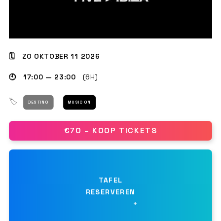
GET THE APP
🗓 ZO OKTOBER 11 2026
🕙 17:00 — 23:00
(6H)
ZOEKEN
🏷
DESTINO
MUSIC ON
€70 – KOOP TICKETS
TAFEL
RESERVEREN