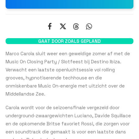
NAAM
*
GAAT DOOR ZOALS GEPLAND
Voornaam
Achternaam
Marco Carola sluit weer een geweldige zomer af met de
Music On Closing Party / Slotfeest bij Destino Ibiza.
EMAIL
*
Verwacht een laatste openluchtsessie vol rolling
grooves, hypnotiserende techhouse en die
onmiskenbare Music On-energie met uitzicht over de
Middellandse Zee.
WHATSAPP-NUMMER
*
Carola wordt voor de seizoensfinale vergezeld door
U
underground-zwaargewichten Luciano, Davide Squillace
n
en de opkomende Britse favoriet Rossi, die zorgen voor
i
t
AANTAL PERSONEN
een soundtrack die gemaakt is voor een laatste dans
e