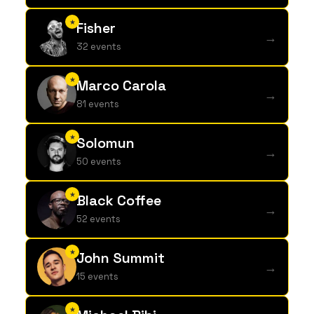
★
Fisher
→
32 events
★
Marco Carola
→
81 events
★
Solomun
→
50 events
★
Black Coffee
→
52 events
★
John Summit
→
15 events
★