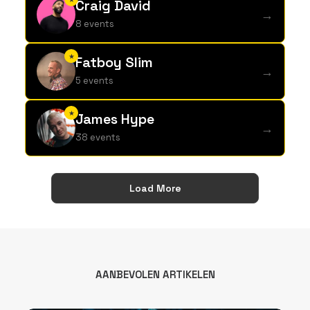
Craig David
→
8 events
★
Fatboy Slim
→
5 events
★
James Hype
→
38 events
Load More
AANBEVOLEN ARTIKELEN