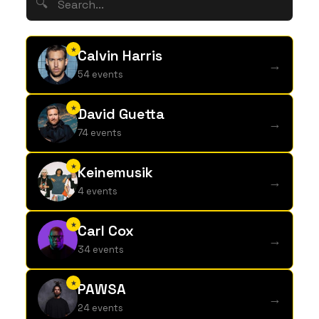
🔍
★
Calvin Harris
→
54 events
★
David Guetta
→
74 events
★
Keinemusik
→
4 events
★
Carl Cox
→
34 events
★
PAWSA
→
24 events