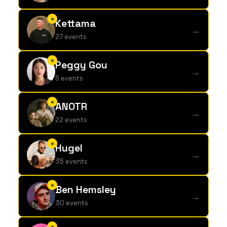
★
Kettama
→
27 events
★
Peggy Gou
→
5 events
★
ANOTR
→
22 events
★
Hugel
→
35 events
★
Ben Hemsley
→
30 events
★