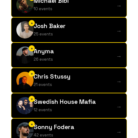
Michael Bibi
→
10 events
★
Josh Baker
→
25 events
★
Anyma
→
26 events
★
Chris Stussy
→
21 events
★
Swedish House Mafia
→
12 events
★
Sonny Fodera
→
42 events