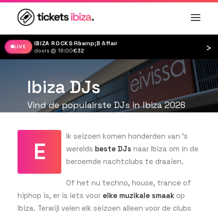
IBIZA ROCKS
·
R&amp;B Affair
›
LIVE
doors @ 16:00
·
€32
Ibiza DJs
Vind de populairste DJs in Ibiza 2026
lk seizoen komen honderden van ’s
E
werelds
beste DJs
naar Ibiza om in de
beroemde nachtclubs te draaien.
Of het nu techno, house, trance of
hiphop is, er is iets voor
elke muzikale smaak
op
Ibiza. Terwijl velen elk seizoen alleen voor de clubs