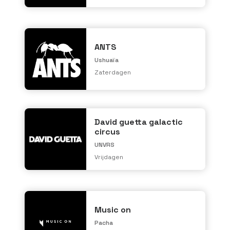
ANTS
Ushuaïa
Zaterdagen
David guetta galactic
circus
UNVRS
Vrijdagen
Music on
Pacha