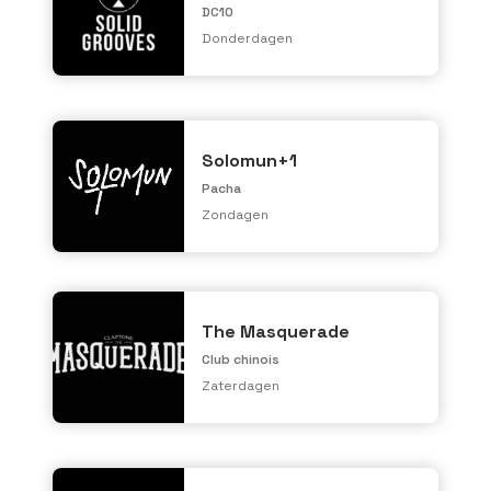
DC10
Donderdagen
Solomun+1
Pacha
Zondagen
The Masquerade
Club chinois
Zaterdagen