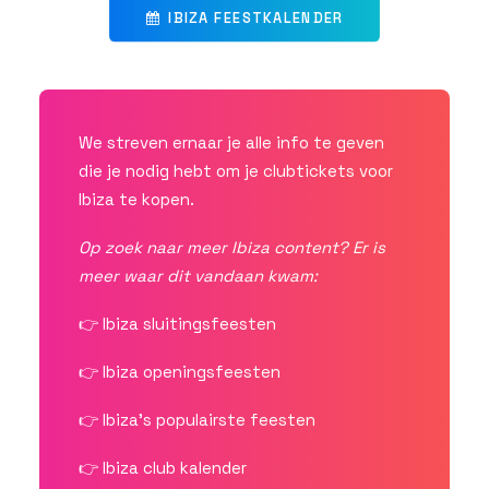
IBIZA FEESTKALENDER
We streven ernaar je alle info te geven
die je nodig hebt om je clubtickets voor
Ibiza te kopen.
Op zoek naar meer Ibiza content? Er is
meer waar dit vandaan kwam:
👉
Ibiza sluitingsfeesten
👉
Ibiza openingsfeesten
👉
Ibiza’s populairste feesten
👉
Ibiza club kalender