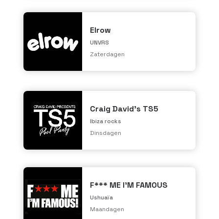
Elrow
UNVRS
Zaterdagen
Craig David's TS5
Ibiza rocks
Dinsdagen
F*** ME I'M FAMOUS
Ushuaïa
Maandagen