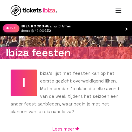
IBIZA ROCKS
·
R&amp;B Affair
›
LIVE
doors @ 16:00
·
€32
Ibiza feesten
biza’s lijst met feesten kan op het
I
eerste gezicht overweldigend lijken.
Met meer dan 15 clubs die elke avond
van de week tijdens het seizoen een
ander feest aanbieden, waar begin je met het
plannen van je reis naar Ibiza?
Lees meer