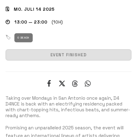
🗓 MO. JULI 14 2025
🕙 13:00 — 23:00
(10H)
GET THE APP
🏷
O BEACH
SUCHEN
EVENT FINISHED
Taking over Mondays in San Antonio once again, D4
D4NCE is back with an electrifying residency packed
with chart-topping hits, infectious beats, and summer-
ready anthems.
Promising an unparalleled 2025 season, the event will
feature an international lineup of artists delivering