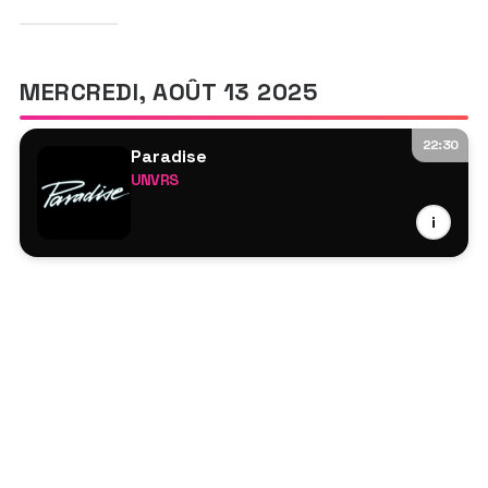
MERCREDI, AOÛT 13 2025
22:30
Paradise
UNVRS
Chris Stussy
i
Deltech
Denney
Jamie Jones
Lauren Lane
Mason Collective
Rafael
Rossi.
Sirus Hood
Steve Bug