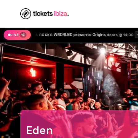
·
WNDRLND présente Origins
·
IBIZA ROCKS
doors @ 14:00
LIVE
13
€32
Eden