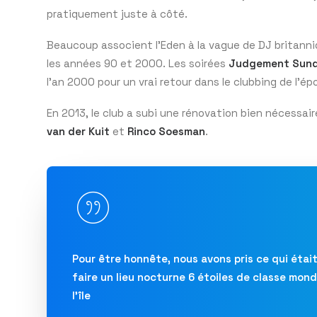
pratiquement juste à côté.
Beaucoup associent l’Eden à la vague de DJ britanni
les années 90 et 2000. Les soirées
Judgement Sun
l’an 2000 pour un vrai retour dans le clubbing de l’ép
En 2013, le club a subi une rénovation bien nécessai
van der Kuit
et
Rinco Soesman
.
Pour être honnête, nous avons pris ce qui étai
faire un lieu nocturne 6 étoiles de classe mond
l’île