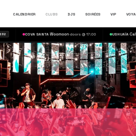
CALENDRIER
CLUBS
DJS
SOIRÉES
VIP
VOYA
·
Woomoon
·
·
Calvin Harr
COVA SANTA
doors @ 17:00
USHUAÏA