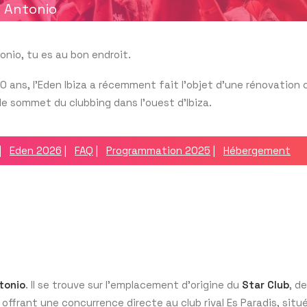
n Antonio
onio, tu es au bon endroit.
20 ans, l’Eden Ibiza a récemment fait l’objet d’une rénovation
 sommet du clubbing dans l’ouest d’Ibiza.
|
Eden 2026
|
FAQ
|
Programmation 2025
|
Hébergement
tonio
. Il se trouve sur l’emplacement d’origine du
Star Club
, d
 offrant une concurrence directe au club rival Es Paradis, situ