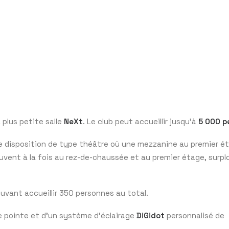
a plus petite salle
NeXt
. Le club peut accueillir jusqu’à
5 000 p
une disposition de type théâtre où une mezzanine au premier é
uvent à la fois au rez-de-chaussée et au premier étage, surp
uvant accueillir 350 personnes au total.
 pointe et d’un système d’éclairage
DiGidot
personnalisé de