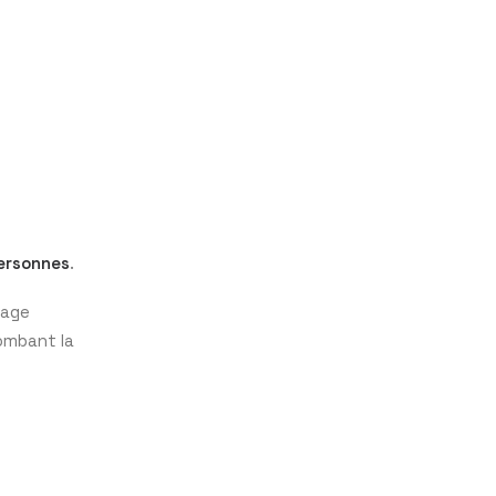
ersonnes
.
tage
lombant la