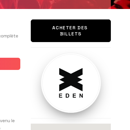
ACHETER DES 
BILLETS
 complète
evenu le
é