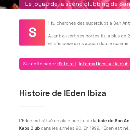
Le joyau de la scène clubbing de Sa
i tu cherches des superclubs à San Ant
S
Ayant ouvert ses portes il y a plus de 
et s’impose sans aucun doute comme le
Sur cette page :
Histoire
|
Informations sur le club
Histoire de lEden Ibiza
L’Eden est situé en plein centre de la
baie de San An
Kaos Club
dans les années 90. En 1999, l’Eden est né,