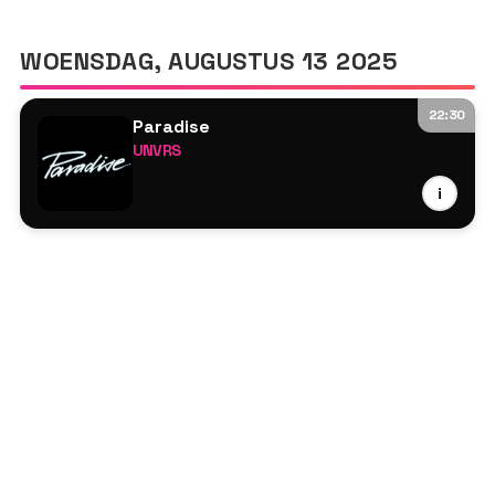
WOENSDAG, AUGUSTUS 13 2025
22:30
Paradise
UNVRS
Chris Stussy
i
Deltech
Denney
Jamie Jones
Lauren Lane
Mason Collective
Rafael
Rossi.
Sirus Hood
Steve Bug