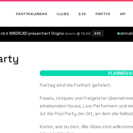
PARTYKALENDAR
CLUBS
DJS
PARTYS
VIP
·
WNDRLND präsentiert Origins
·
·
Ca
doors @ 14:00
USHUAÏA
€32
arty
PLANMÄSSI
Freitag wird die Freiheit gefeiert.
Freaks, Uniques und Freigeister übernehmen
erhebendem House, Live-Performern und ein
ist die Pool Party der Ort, an dem die Selbst
Komm, wie du bist. Alle Vibes sind willkomm