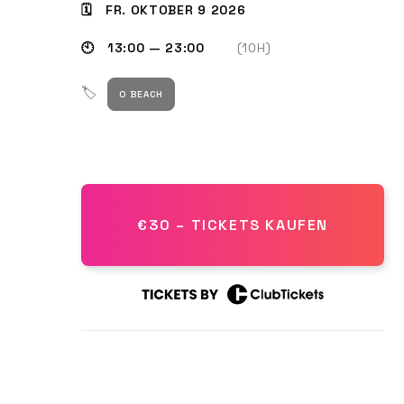
🗓 FR. OKTOBER 9 2026
🕙 13:00 — 23:00
(10H)
🏷
O BEACH
€30 – TICKETS KAUFEN