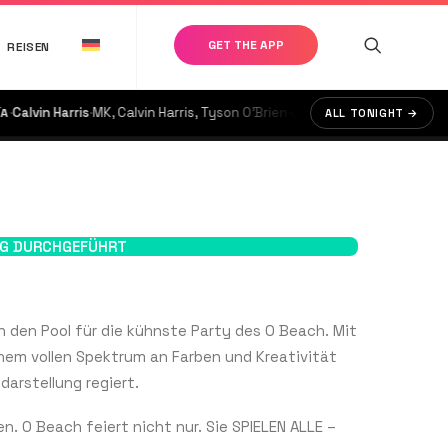
GET THE APP
REISEN
lvin Harris
·
MK, Calvin Harris, Tyson O'Brien
·
doors @ 17:00
ALL TONIGHT →
€125
G DURCHGEFÜHRT
 den Pool für die kühnste Party des O Beach. Mit
em vollen Spektrum an Farben und Kreativität
darstellung regiert.
en. O Beach feiert nicht nur. Sie SPIELEN ALLE –