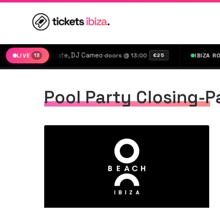
ylor, Sam Dungate, DJ Cameo
·
doors @ 13:00
IBIZA ROCKS
LIVE
13
€25
Pool Party Closing-P