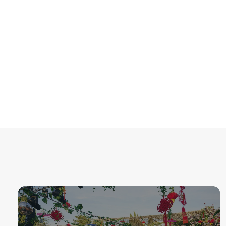
Roger Sanchez
Seamus Haji
Sophie Lloyd