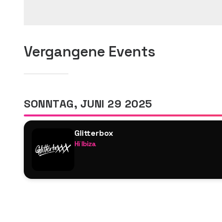
Vergangene Events
SONNTAG, JUNI 29 2025
Glitterbox
Hï Ibiza
Zach Witness
Melvo Baptiste
Melon Bomb
Dimitri From Paris
Krystal Klear
Payfone