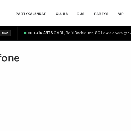
PARTYKALENDAR
CLUBS
DJS
PARTYS
VIP
·
ANTS
·
OMRI., Raúl Rodríguez, SG Lewis
·
USHUAÏA
doors @ 17:00
2
fone