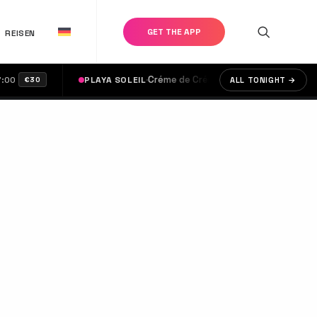
GET THE APP
REISEN
·
Créme de Créme
·
PLAYA SOLEIL
doors @ 17:00
ALL TONIGHT →
€30
€20