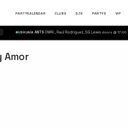
PARTYKALENDAR
CLUBS
DJS
PARTYS
VIP
·
ANTS
·
OMRI., Raúl Rodríguez, SG Lewis
·
USHUAÏA
doors @ 17:00
€30
y Amor