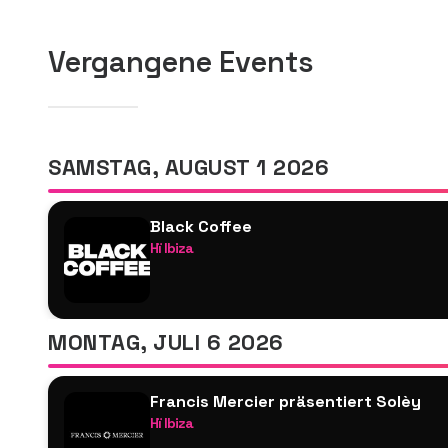
Vergangene Events
SAMSTAG, AUGUST 1 2026
Black Coffee
Hï Ibiza
THEATER
Black Coffee
Dubfire
MONTAG, JULI 6 2026
&Lez
CLUB ROOM – Más Tiempo
Francis Mercier präsentiert Solèy
Skepta
Hï Ibiza
Dennis Ferrer
Francis Mercier B2B Joezi