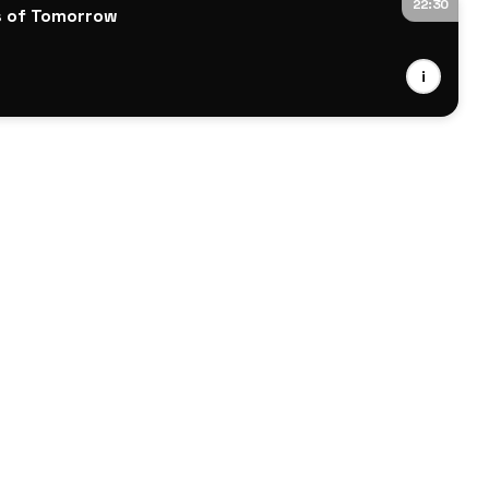
22:30
s of Tomorrow
i