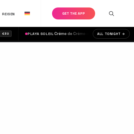
GET THE APP
REISEN
·
Créme de Créme
·
PLAYA SOLEIL
doors @ 17:00
A
ALL TONIGHT →
€20