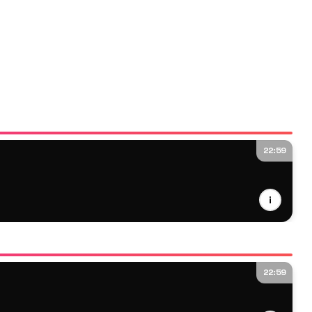
22:59
i
22:59