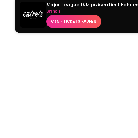
Major League DJz präsentiert Echoe
Chinois
Major League DJz
€35 - TICKETS KAUFEN
Kaz James
Kitty Amor
Max Menaged