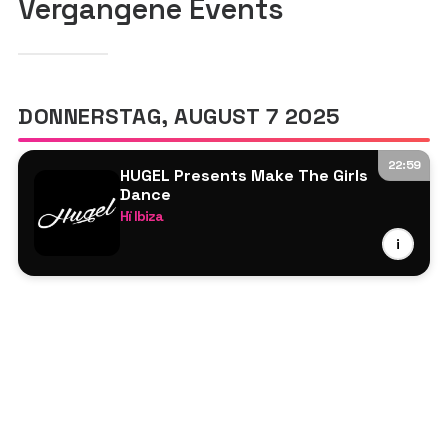
Vergangene Events
DONNERSTAG, AUGUST 7 2025
22:59
HUGEL Presents Make The Girls
Dance
Hï Ibiza
HUGEL
i
Kasango
Deron
Mydoz
Miss Monique
Yotto B2B Cristoph
Greenjack