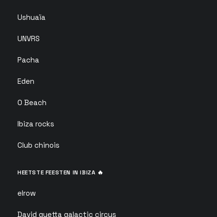
Ushuaïa
UNVRS
Pacha
Eden
O Beach
Ibiza rocks
Club chinois
HEETSTE FEESTEN IN IBIZA 🔥
elrow
David guetta galactic circus