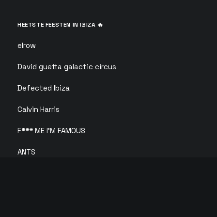
HEETSTE FEESTEN IN IBIZA 🔥
elrow
David guetta galactic circus
Defected Ibiza
Calvin Harris
F*** ME I'M FAMOUS
ANTS
Glitterbox
Circoloco