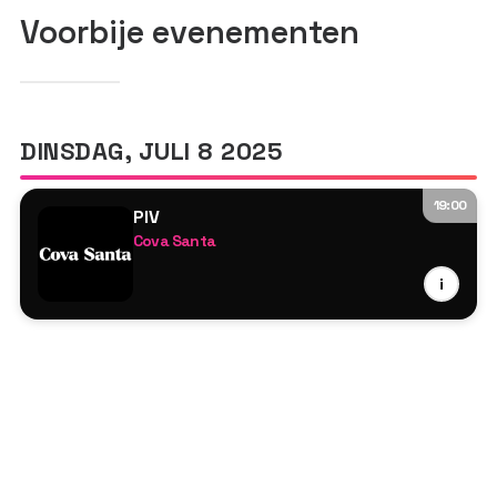
Voorbije evenementen
DINSDAG, JULI 8 2025
19:00
PIV
Cova Santa
Djebali
i
Kellie Allen
Marsolo
Matan Klevan
Prunk
Robbie Doherty