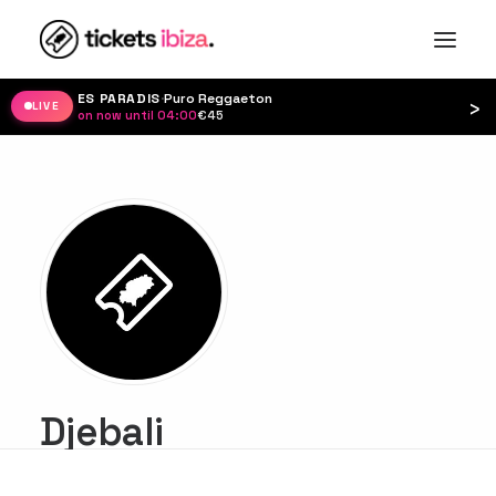
ES PARADIS
·
Puro Reggaeton
›
LIVE
on now until 04:00
·
€45
Djebali