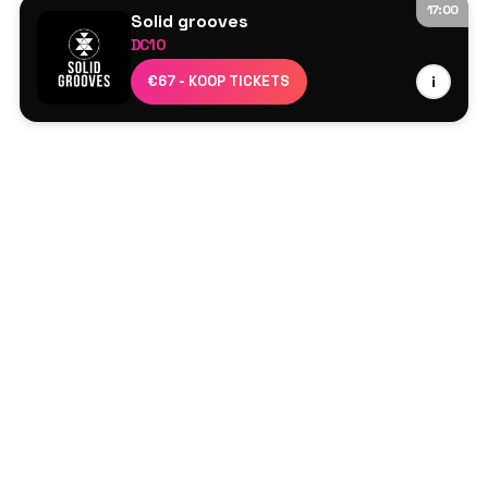
17:00
Solid grooves
DC10
Aline Umber
€67 - KOOP TICKETS
i
ANOTR
Carlita
Dan Ghenacia
Djebali
Maher Daniel
Marco Carola
PAWSA
Reelow
Rossko