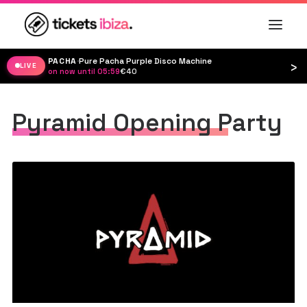
PACHA
·
Pure Pacha Purple Disco Machine
›
LIVE
on now until 05:59
·
€40
Pyramid Opening Party