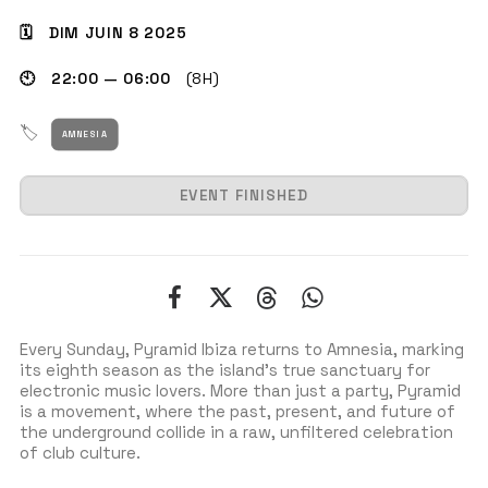
🗓 DIM JUIN 8 2025
🕙 22:00 — 06:00
(8H)
GET THE APP
🏷
AMNESIA
RECHERCHER
EVENT FINISHED
Every Sunday, Pyramid Ibiza returns to Amnesia, marking
its eighth season as the island’s true sanctuary for
electronic music lovers. More than just a party, Pyramid
is a movement, where the past, present, and future of
the underground collide in a raw, unfiltered celebration
of club culture.