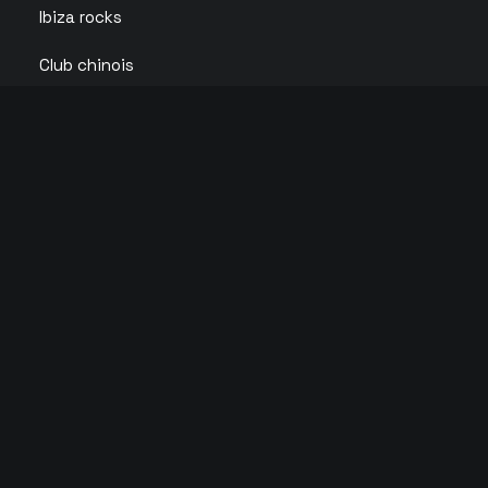
Ibiza rocks
Club chinois
LES SOIRÉES LES PLUS CHAUDES D’IBIZA 🔥
elrow
David guetta galactic circus
Defected Ibiza
Calvin Harris
F*** ME I’M FAMOUS
ANTS
Glitterbox