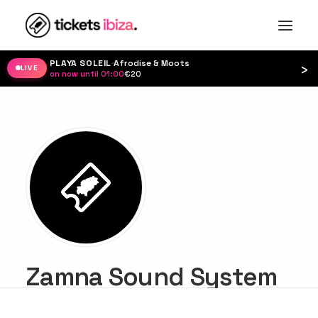
PLAYA SOLEIL
·
Afrodise & Moots
›
LIVE
on now until 01:00
·
€20
Zamna Sound System