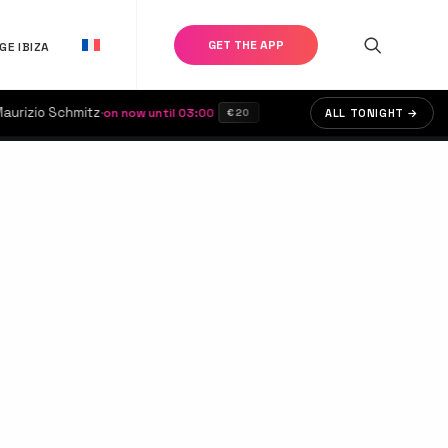
GET THE APP
GE IBIZA
izio Schmitz
·
·
Bubbles
·
on now until 03:00
ES PARADIS
on n
ALL TONIGHT →
€20