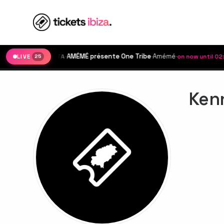
·
AMÉMÉ présente One Tribe
·
Amémé
·
COVA SANTA
on now until 02:00
LIVE
25
Ken