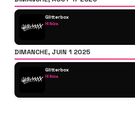
Glitterbox
Hï Ibiza
John Morales
Kenny Dope
Yasmin
DIMANCHE, JUIN 1 2025
Young Pulse
DJ Holographic
Glitterbox
Jamie 3:26
Hï Ibiza
Moodymann
Dave Lee Jn
Alan Dixon
Dimitri From Paris
Minna
Kenny Dope
Suze IJÓ
Coco And Breezy
Inner City (DJ)
Natasha Diggs