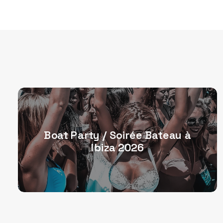
Joshua James
Shaun Ross
The Duke
Boat Party / Soirée Bateau à
Ibiza 2026