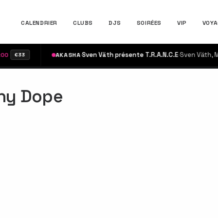
CALENDRIER
CLUBS
DJS
SOIRÉES
VIP
VOYA
·
Sven Väth présente T.R.A.N.C.E
·
Sven Väth, Maur
AKASHA
€33
ny Dope