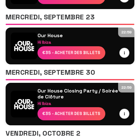
James Hype
Dreya V
MERCREDI, SEPTEMBRE 23
Jonas Blue
Butch
22:59
Ruze
Our House
Hï Ibiza
Meduza³
€35 - ACHETER DES BILLETS
i
James Hype
The Blessed Madonna
MERCREDI, SEPTEMBRE 30
Jonas Blue
Kid Bamboo
22:59
Our House Closing Party / Soirée
de Clôture
Hï Ibiza
James Hype
€35 - ACHETER DES BILLETS
i
Meduza³
Korolova
VENDREDI, OCTOBRE 2
Brina Knauss