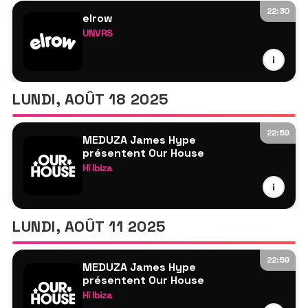
Hannah Laing
22:30
elrow
Andres Campo
UNVRS
Rally
Daniel Orpi
i
Gok Wan
James Hype
Sam Divine
LUNDI, AOÛT 18 2025
Tita Lau
22:59
MEDUZA James Hype
présentent Our House
Hï Ibiza
MEDUZA
i
James Hype
TBA
LUNDI, AOÛT 11 2025
Martin Ikin
Hannah Laing
22:59
MEDUZA James Hype
Franck
présentent Our House
Reboot DJs
Hï Ibiza