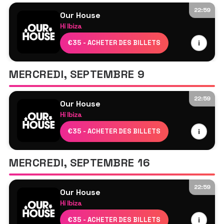
Jonas Blue
22:59
Prunk
Our House
Hï Ibiza
Storm Mollison
James Hype
€35 - ACHETER DES BILLETS
i
Meduza³
Tita Lau
MERCREDI, SEPTEMBRE 9
Sam Blacky
Jonas Blue
22:59
Sem Jacobs
Our House
Hï Ibiza
Paisley Jensen
Meduza³
€35 - ACHETER DES BILLETS
i
James Hype
Magdalena
MERCREDI, SEPTEMBRE 16
Kasia
Jonas Blue
22:59
Marten Lou
Our House
Hï Ibiza
Mark Di Meo
Meduza³
€35 - ACHETER DES BILLETS
i