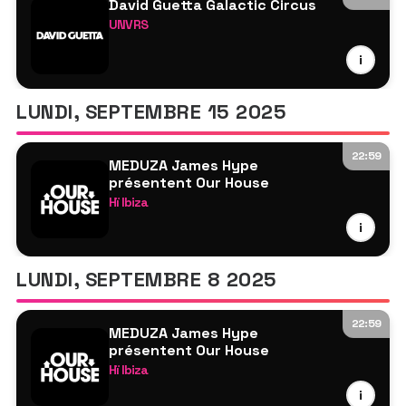
David Guetta Galactic Circus
Adrian Mills
UNVRS
MDDLTN
David Guetta
i
TBA
James Hype
Zamna Soundsystem
LUNDI, SEPTEMBRE 15 2025
22:59
MEDUZA James Hype
présentent Our House
Hï Ibiza
MEDUZA
i
James Hype
Tita Lau
LUNDI, SEPTEMBRE 8 2025
TBA
Hannah Laing
22:59
MEDUZA James Hype
Nifra
présentent Our House
K.A.D.
Hï Ibiza
Gok Wan
MEDUZA
i