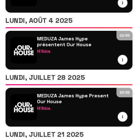
TBA
MEDUZA
i
James Hype
Tita Lau
LUNDI, AOÛT 4 2025
Mistajam
Hannah Laing
22:59
MEDUZA James Hype
Trancemaster Krause
présentent Our House
Paul Findlay
Hï Ibiza
Gok wan
MEDUZA
i
James Hype
Chelina Manuhutu
LUNDI, JUILLET 28 2025
Tita Lau
Hannah Laing
22:59
MEDUZA James Hype Present
sim0ne
Our House
David Trust
Hï Ibiza
Jason Bye
MEDUZA
i
James Hype
Oden & Fatzo
LUNDI, JUILLET 21 2025