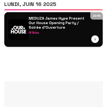
Liva K
LUNDI, JUIN 16 2025
Mistajam
Hannah Laing
22:59
MEDUZA James Hype Present
Charlie Sparks
Our House Opening Party /
Meg McHugh
Soirée d’Ouverture
Hï Ibiza
Ronnie Pacitti
MEDUZA
i
James Hype
Mistajam
Tita Lau
Hannah Laing
Maddix
Ammara
Club Class Stars