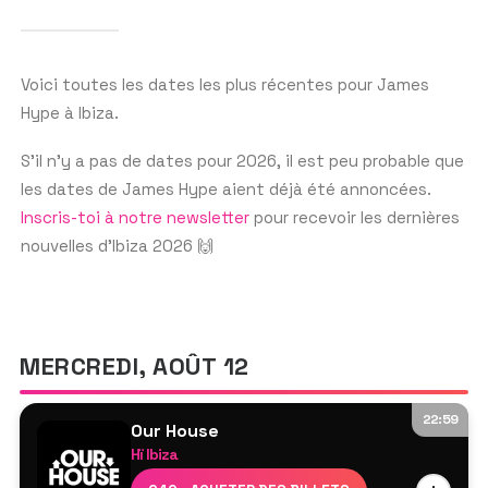
il est devenu un habitué de la scène club
d'Ibiza, jouant fréquemment au Hï Ibiza.
Avec plus de 2 millions d'auditeurs
Voici toutes les dates les plus récentes pour James
Hype à Ibiza.
mensuels sur Spotify, James Hype est
sans aucun doute l'un des talents les
S’il n’y a pas de dates pour 2026, il est peu probable que
plus en vogue à surveiller à Ibiza cette
les dates de James Hype aient déjà été annoncées.
saison.
Inscris-toi à notre newsletter
pour recevoir les dernières
nouvelles d’Ibiza 2026 🙌
MERCREDI, AOÛT 12
22:59
Our House
Hï Ibiza
James Hype