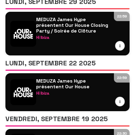
LUNDI, SEPTEMBRE 29 2025
Essel
Club Room -Offweek
22:59
MEDUZA James Hype
Agents Of Time
présentent Our House Closing
Zamna Sound System
Party / Soirée de Clôture
Hï Ibiza
Brina Knauss
MEDUZA
Mary Mesk
i
James Hype
Genesi
LUNDI, SEPTEMBRE 22 2025
Tita Lau
Hannah Laing
22:59
MEDUZA James Hype
Horsegiirl
présentent Our House
Matty Ralph
Hï Ibiza
TBA
MEDUZA
i
James Hype
A-Track
VENDREDI, SEPTEMBRE 19 2025
Tita Lau
Hannah Laing
22:30