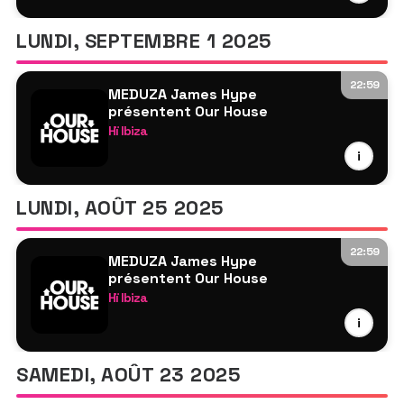
James Hype
Joris Voorn
LUNDI, SEPTEMBRE 1 2025
Genesi
Hannah Laing
22:59
MEDUZA James Hype
Amber Broos
présentent Our House
HVRR
Hï Ibiza
TBA
MEDUZA
i
James Hype
Odd Mob
LUNDI, AOÛT 25 2025
Mistajam
Hannah Laing
22:59
MEDUZA James Hype
Somewhen
présentent Our House
Rudosa
Hï Ibiza
TBA
MEDUZA
i
James Hype
Tini Gessler
SAMEDI, AOÛT 23 2025
Genesi