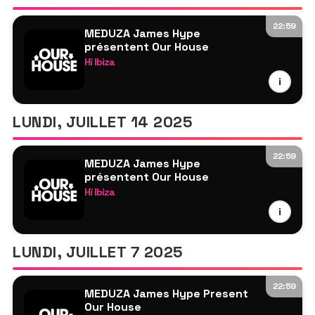
Mistajam
Hannah Laing
22:59
MEDUZA James Hype
T E S T P R E S S
présentent Our House
Franky Effe
Hï Ibiza
Gok Wan
MEDUZA
i
James Hype
Dombresky
LUNDI, JUILLET 14 2025
Mistajam
Hannah Laing
22:59
MEDUZA James Hype
Fish56Octagon
présentent Our House
Nancy Live
Hï Ibiza
Dave Tracr RTE2FM
MEDUZA
i
James Hype
Kream
LUNDI, JUILLET 7 2025
Tita Lau
Hannah Laing
22:59
MEDUZA James Hype Present
Odymel
Our House