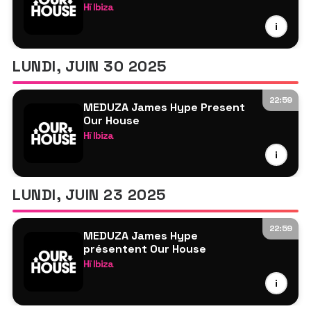
Fenrick
Hï Ibiza
À déterminer
MEDUZA
i
James Hype
Shimza
LUNDI, JUIN 30 2025
Genesi
Hannah Laing
22:59
MEDUZA James Hype Present
Cera Khin
Our House
Jezza & Jod
Hï Ibiza
Tristan Ingram
MEDUZA
i
James Hype
Max Styler
LUNDI, JUIN 23 2025
Mistajam
Hannah Laing
22:59
MEDUZA James Hype
DJ Gigola
présentent Our House
Van Damn
Hï Ibiza
TBA
MEDUZA
i
James Hype