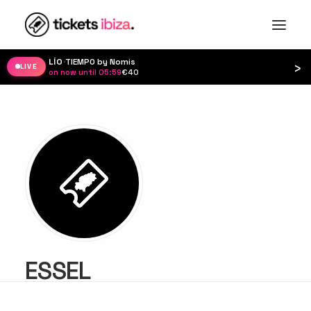
LÍO
·
TIEMPO by Nomis
›
LIVE
on now until 05:59
·
€40
ESSEL