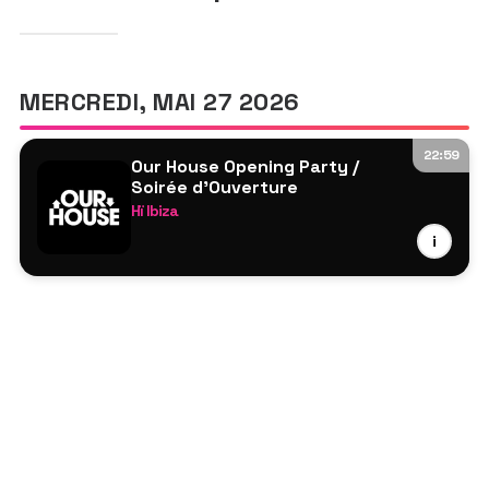
MERCREDI, MAI 27 2026
22:59
Our House Opening Party /
Soirée d’Ouverture
Hï Ibiza
James Hype
i
Meduza³
Tini Gessler
Essel
Club Room -Offweek
Agents Of Time
Zamna Sound System
Brina Knauss
Mary Mesk