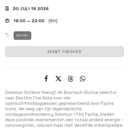
🗓 DO JULI 16 2026
🕙 16:00 — 22:00
(6H)
GET THE APP
🏷
DESTINO
ZOEKEN
EVENT FINISHED
Solomun Outdoor brengt de Bosnisch-Duitse selector
naar Destino Five Ibiza voor vier
openluchtmiddagsessies gepresenteerd door Pacha
Icons. Ver weg van zijn legendarische
zondagavondresidency Solomun +1 bij Pacha, bieden
deze poolside-evenementen een totaal andere energie –
zonovergoten, relaxed maar met dezelfde onberispelijke