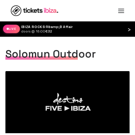
IBIZA ROCKS
·
R&amp;B Affair
›
LIVE
doors @ 16:00
·
€32
Solomun Outdoor