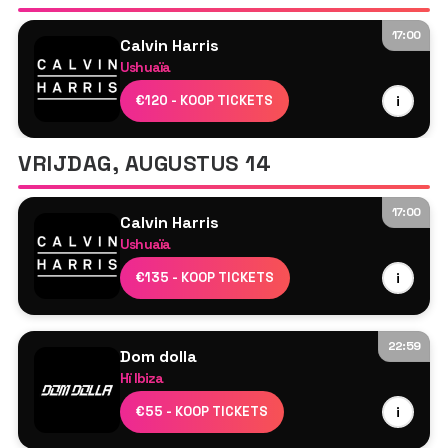
17:00
Calvin Harris
Ushuaïa
Calvin Harris
€120 - KOOP TICKETS
i
Diplo
Tyson O'Brien
VRIJDAG, AUGUSTUS 14
17:00
Calvin Harris
Ushuaïa
Calvin Harris
€135 - KOOP TICKETS
i
MK
Tyson O'Brien
22:59
Dom dolla
Hï Ibiza
Dom Dolla
€55 - KOOP TICKETS
i
DJ Seinfeld B2B HAAi