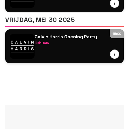
i
MK
Tyson O'Brien
VRIJDAG, MEI 30 2025
15:00
Calvin Harris Opening Party
Ushuaïa
Calvin Harris
i
MK
Tyson O'Brien