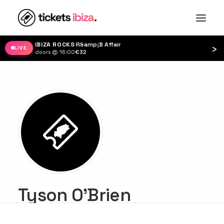
IBIZA ROCKS
·
R&amp;B Affair
›
LIVE
doors @ 16:00
·
€32
Tyson O'Brien