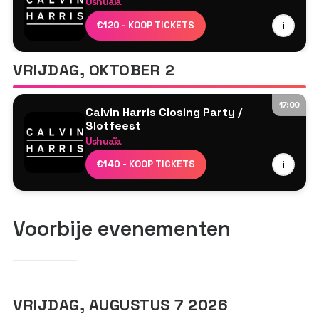
Ushuaïa
Calvin Harris
€120 - KOOP TICKETS
i
MK
Tyson O'Brien
VRIJDAG, OKTOBER 2
17:00
Calvin Harris Closing Party /
Slotfeest
Ushuaïa
Calvin Harris
€140 - KOOP TICKETS
i
MK
Tyson O'Brien
Voorbije evenementen
VRIJDAG, AUGUSTUS 7 2026