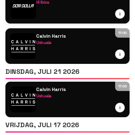
Hï Ibiza
Dom Dolla
i
Boys Noize B2B Busy P
Azzecca
Tyson O'Brien
17:00
Calvin Harris
Ewan McVicar
Ushuaïa
Dan Shake
Calvin Harris
i
Tarzsa
MK
Airwolf Paradise
DINSDAG, JULI 21 2026
Tyson O'Brien
17:00
Calvin Harris
Ushuaïa
Calvin Harris
i
Disciples
Tyson O'Brien
VRIJDAG, JULI 17 2026