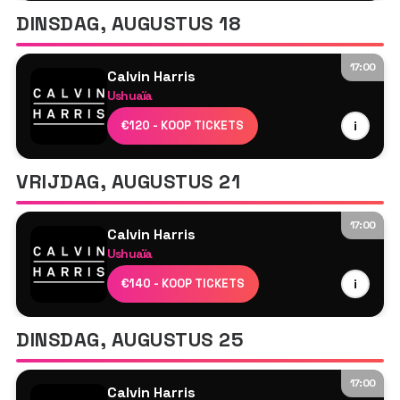
Papa Nugs
DINSDAG, AUGUSTUS 18
Tyson O'Brien
Ewan McVicar
17:00
Sally C
Calvin Harris
Ushuaïa
Jasper James
Calvin Harris
€120 - KOOP TICKETS
i
Armand Van Helden
Tyson O'Brien
VRIJDAG, AUGUSTUS 21
17:00
Calvin Harris
Ushuaïa
Calvin Harris
€140 - KOOP TICKETS
i
MK
Tyson O'Brien
DINSDAG, AUGUSTUS 25
17:00
Calvin Harris