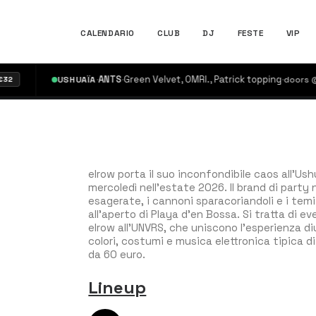
CALENDARIO
CLUB
DJ
FESTE
VIP
·
ANTS
·
Green Velvet, OMRI., Patrick topping
·
USHUAÏA
doors @ 17
elrow porta il suo inconfondibile caos all’Us
mercoledì nell’estate 2026. Il brand di party
esagerate, i cannoni sparacoriandoli e i tem
all’aperto di Playa d’en Bossa. Si tratta di ev
elrow all’UNVRS, che uniscono l’esperienza diu
colori, costumi e musica elettronica tipica d
da 60 euro.
Lineup