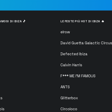
AMOSI DI IBIZA 🎵
LE FESTE PIÙ HOT DI IBIZA 🔥
elrow
David Guetta Galactic Circu
Defected Ibiza
Calvin Harris
F*** ME I’M FAMOUS
ANTS
ks
Glitterbox
ois
Circoloco