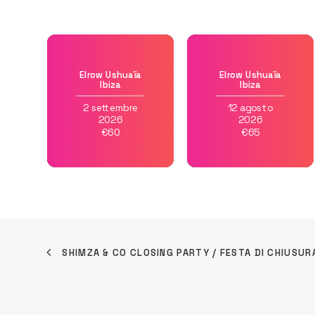
Elrow Ushuaïa
Elrow Ushuaïa
Ibiza
Ibiza
2 settembre
12 agosto
2026
2026
€60
€65
SHIMZA & CO CLOSING PARTY / FESTA DI CHIUSUR