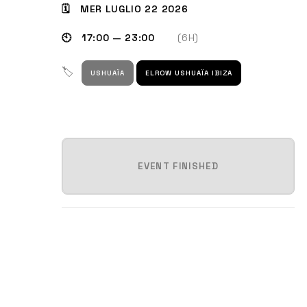
🗓 MER LUGLIO 22 2026
🕙 17:00 — 23:00
(6H)
🏷
USHUAÏA
ELROW USHUAÏA IBIZA
EVENT FINISHED