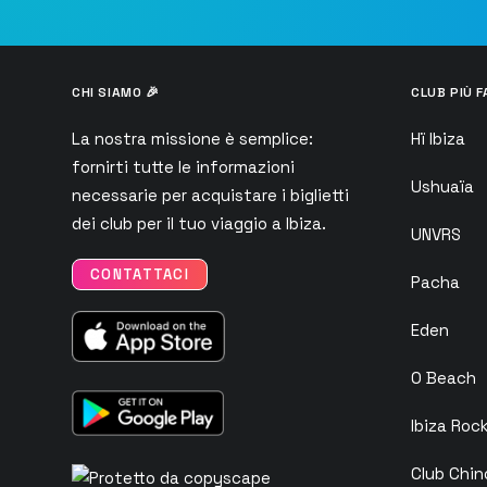
CHI SIAMO 🎉
CLUB PIÙ F
La nostra missione è semplice:
Hï Ibiza
fornirti tutte le informazioni
Ushuaïa
necessarie per acquistare i biglietti
dei club per il tuo viaggio a Ibiza.
UNVRS
CONTATTACI
Pacha
Eden
O Beach
Ibiza Roc
Club Chin