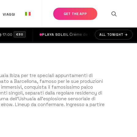
GET THE APP
VIAGGI
·
Créme de Créme
·
:00
PLAYA SOLEIL
doors @ 17:00
ALL TONIGHT →
€30
€20
huaïa Ibiza per tre speciali appuntamenti di
 nato a Barcellona, famoso per le sue produzioni
i immersivi, conquista il famosissimo palco
enti singoli, separati dalla regolare residency di
rna dell’Ushuaïa all’esplosione sensoriale di
i elrow. Lineup da confermare. Ingresso a partire