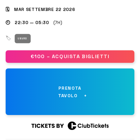
🗓 MAR SETTEMBRE 22 2026
🕙 22:30 — 05:30
(7H)
GET THE APP
🏷
UNVRS
CERCA
€100 – ACQUISTA BIGLIETTI
PRENOTA
TAVOLO
NOME
*