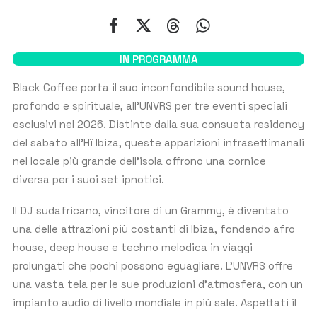
Nome
Cognome
IN PROGRAMMA
EMAIL
*
Black Coffee porta il suo inconfondibile sound house,
profondo e spirituale, all’UNVRS per tre eventi speciali
esclusivi nel 2026. Distinte dalla sua consueta residency
del sabato all’Hï Ibiza, queste apparizioni infrasettimanali
NUMERO WHATSAPP
*
nel locale più grande dell’isola offrono una cornice
diversa per i suoi set ipnotici.
U
n
i
Il DJ sudafricano, vincitore di un Grammy, è diventato
t
NUMERO DI PERSONE
una delle attrazioni più costanti di Ibiza, fondendo afro
e
d
house, deep house e techno melodica in viaggi
S
prolungati che pochi possono eguagliare. L’UNVRS offre
Ospiti al tavolo:
10
t
una vasta tela per le sue produzioni d’atmosfera, con un
a
La maggior parte dei tavoli ha un prezzo basato su
gruppi di 10 persone.
t
impianto audio di livello mondiale in più sale. Aspettati il
e