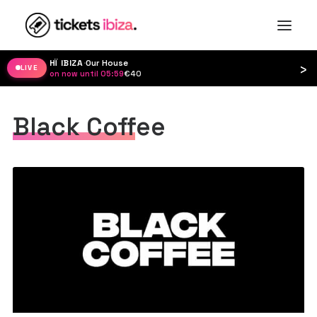
HÏ IBIZA
·
Our House
›
LIVE
on now until 05:59
·
€40
Black Coffee