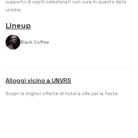
supporto di ospiti selezionati con cura in queste date
s
FASCIA D'ETÀ APPROSSIMATIVA
*
uniche.
+
1
Lineup
BUDGET PER PERSONA (€)
*
Black Coffee
COMMENTO O MESSAGGIO
Alloggi vicino a UNVRS
Scopri le migliori offerte di hotel e ville per la festa