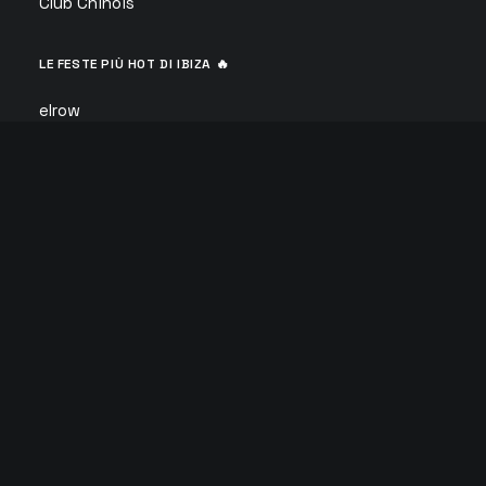
Club Chinois
LE FESTE PIÙ HOT DI IBIZA 🔥
elrow
David Guetta Galactic Circus
Defected Ibiza
Calvin Harris
F*** ME I’M FAMOUS
ANTS
Glitterbox
Circoloco