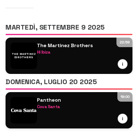
MARTEDÌ, SETTEMBRE 9 2025
22:59
The Martinez Brothers
Hï Ibiza
The Martinez Brothers B2B Joseph Capriati
i
Miguelle & Tons
Malóne
DOMENICA, LUGLIO 20 2025
Paco Osuna
Mahony x Wheats
19:00
Vanee
Pantheon
Cova Santa
Levi
i
Tony Guerra
Stefano Norferini