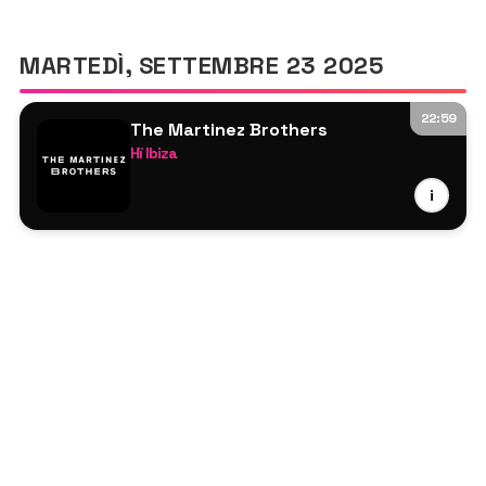
MARTEDÌ, SETTEMBRE 23 2025
22:59
The Martinez Brothers
Hï Ibiza
The Martinez Brothers
i
DJ Tennis
Blas Cordero
Paco Osuna
Franky Rizardo
Fer BR