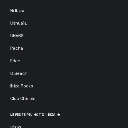
Hï Ibiza
Ushuaïa
UNVRS
Pacha
Eden
O Beach
Ibiza Rocks
Club Chinois
LE FESTE PIÙ HOT DI IBIZA 🔥
elrow