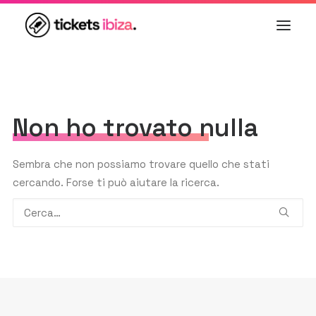
USHUAÏA
·
Calvin Harris
›
LIVE
doors @ 17:00
·
€125
Non ho trovato nulla
Sembra che non possiamo trovare quello che stati
cercando. Forse ti può aiutare la ricerca.