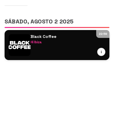
SÁBADO, AGOSTO 2 2025
22:59
Black Coffee
Hï Ibiza
Black Coffee
i
DJ Tennis
DJ Kabila
Damian Lazarus
Soul Clap
Cristiano Viviano
Paul Reynolds