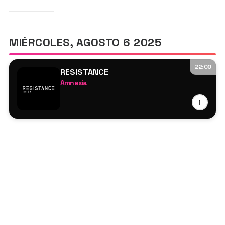
MIÉRCOLES, AGOSTO 6 2025
22:00
RESISTANCE
Amnesia
Richie Hawtin
i
Adam Beyer
Joris Voorn
Anna Tur
ARTBAT
KOROLOVA
Deep Dish
Hidden Gem B2B Pongo