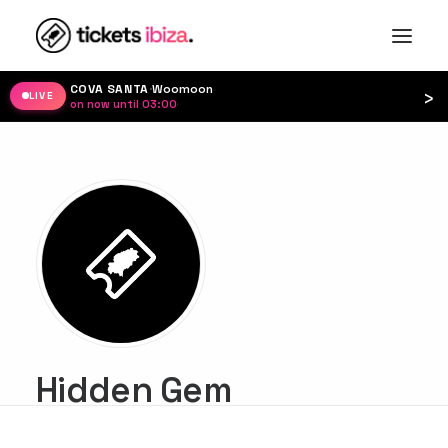
COVA SANTA
·
Woomoon
›
LIVE
on now until 03:00
·
Hidden Gem
GET THE APP